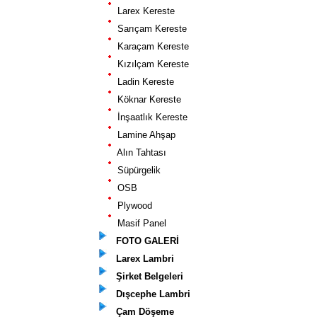
Larex Kereste
Sarıçam Kereste
Karaçam Kereste
Kızılçam Kereste
Ladin Kereste
Köknar Kereste
İnşaatlık Kereste
Lamine Ahşap
Alın Tahtası
Süpürgelik
OSB
Plywood
Masif Panel
FOTO GALERİ
Larex Lambri
Şirket Belgeleri
Dışcephe Lambri
Çam Döşeme