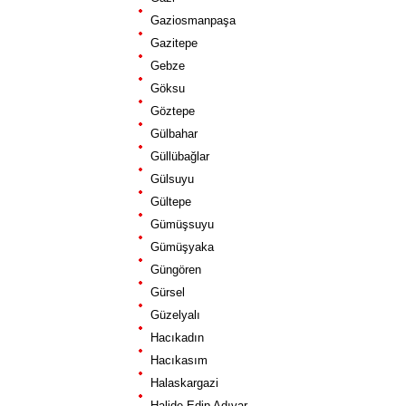
Gaziosmanpaşa
Gazitepe
Gebze
Göksu
Göztepe
Gülbahar
Güllübağlar
Gülsuyu
Gültepe
Gümüşsuyu
Gümüşyaka
Güngören
Gürsel
Güzelyalı
Hacıkadın
Hacıkasım
Halaskargazi
Halide Edip Adıvar