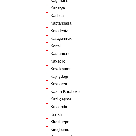
Kağıthane
Kanarya
Kanlıca
Kaptanpaşa
Karadeniz
Karagümrük
Kartal
Kastamonu
Kavacık
Kavakpınar
Kayışdağı
Kaynarca
Kazım Karabekir
Kazlıçeşme
Kınalıada
Kısıklı
Kirazlıtepe
Kireçburnu