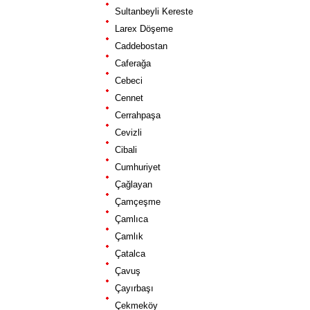
Sultanbeyli Kereste
Larex Döşeme
Caddebostan
Caferağa
Cebeci
Cennet
Cerrahpaşa
Cevizli
Cibali
Cumhuriyet
Çağlayan
Çamçeşme
Çamlıca
Çamlık
Çatalca
Çavuş
Çayırbaşı
Çekmeköy