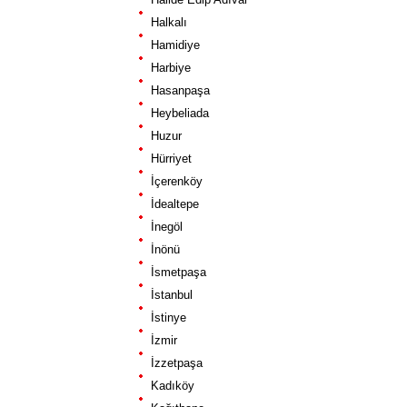
Halkalı
Hamidiye
Harbiye
Hasanpaşa
Heybeliada
Huzur
Hürriyet
İçerenköy
İdealtepe
İnegöl
İnönü
İsmetpaşa
İstanbul
İstinye
İzmir
İzzetpaşa
Kadıköy