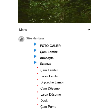
ÖZLER ORMAN ÜRÜNLERİ
0216 420 5898
Site Haritası
FOTO GALERİ
Çam Lambri
Anasayfa
Ürünler
Çam Lambiri
Larex Lambiri
Dışcephe Lambri
Çam Döşeme
Larex Döşeme
Deck
Çam Parke