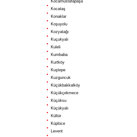
Kocamustafapaşa
Kocataş
Konaklar
Koşuyolu
Kozyatağı
Kuçukyalı
Kuleli
Kumbaba
Kurtköy
Kuştepe
Kuzguncuk
Küçükbakkalköy
Küçükçekmece
Küçüksu
Küçükyalı
Kültür
Küplüce
Levent