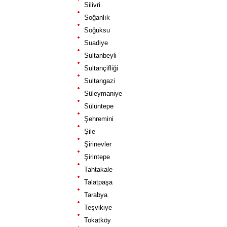
Silivri
Soğanlık
Soğuksu
Suadiye
Sultanbeyli
Sultançifliği
Sultangazi
Süleymaniye
Sülüntepe
Şehremini
Şile
Şirinevler
Şirintepe
Tahtakale
Talatpaşa
Tarabya
Teşvikiye
Tokatköy