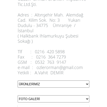
Tic.Ltd.Şti.
Adres :
Altınşehir Mah. Alemdağ
Cad. Kilim Sok. No: 3 Yukarı
Dudulu - 34775 Ümraniye /
İstanbul
( Halkbank Ihlamurkuyu Şubesi
Sokağı )
Tlf :
0216 420 5898
Fax :
0216 364 7279
GSM :
0532 763 9147
e-mail :
ozlerorman@gmail.com
Yetkili :
A.Vahit DEMİR