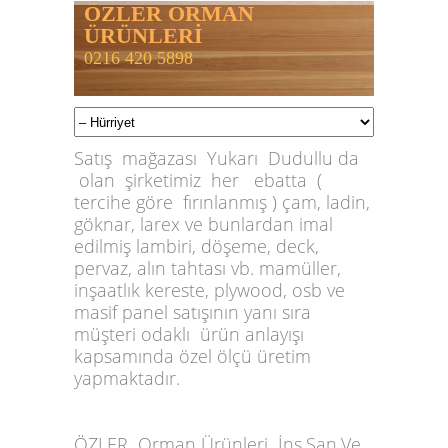
ÖZLER ORMAN
ÜRÜNLERİ
0216 420 5898
Satış mağazası Yukarı Dudullu da
olan şirketimiz her ebatta (
tercihe göre fırınlanmış ) çam, ladin,
göknar, larex ve bunlardan imal
edilmiş lambiri, döşeme, deck,
pervaz, alın tahtası vb. mamüller,
inşaatlık kereste, plywood, osb ve
masif panel satışının yanı sıra
müşteri odaklı ürün anlayışı
kapsamında özel ölçü üretim
yapmaktadır.
ÖZLER
Orman Ürünleri İnş.San.Ve