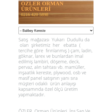
ÖZLER ORMAN
ÜRÜNLERİ
0216 420 5898
Satış mağazası Yukarı Dudullu da
olan şirketimiz her ebatta (
tercihe göre fırınlanmış ) çam, ladin,
göknar, larex ve bunlardan imal
edilmiş lambiri, döşeme, deck,
pervaz, alın tahtası vb. mamüller,
inşaatlık kereste, plywood, osb ve
masif panel satışının yanı sıra
müşteri odaklı ürün anlayışı
kapsamında özel ölçü üretim
yapmaktadır.
ÖZLER
Orman Ürünleri İnş.San.Ve