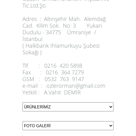
Tic.Ltd.Şti.
Adres :
Altınşehir Mah. Alemdağ
Cad. Kilim Sok. No: 3 Yukarı
Dudulu - 34775 Ümraniye /
İstanbul
( Halkbank Ihlamurkuyu Şubesi
Sokağı )
Tlf :
0216 420 5898
Fax :
0216 364 7279
GSM :
0532 763 9147
e-mail :
ozlerorman@gmail.com
Yetkili :
A.Vahit DEMİR