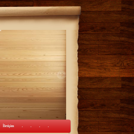
İletişim
.
.
.
.