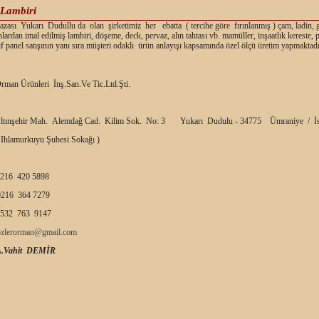
 Lambiri
ası Yukarı Dudullu da olan şirketimiz her ebatta ( tercihe göre fırınlanmış ) çam, ladin, 
nlardan imal edilmiş lambiri, döşeme, deck, pervaz, alın tahtası vb. mamüller, inşaatlık kereste,
f panel satışının yanı sıra müşteri odaklı ürün anlayışı kapsamında özel ölçü üretim yapmaktadı
rman Ürünleri İnş.San.Ve Tic.Ltd.Şti.
ltınşehir Mah. Alemdağ Cad. Kilim Sok. No: 3 Yukarı Dudulu - 34775 Ümraniye / İs
 Ihlamurkuyu Şubesi Sokağı )
216 420 5898
216 364 7279
532 763 9147
ozlerorman@gmail.com
A.Vahit DEMİR