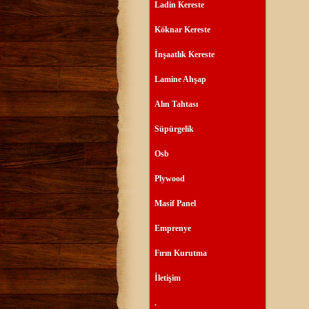
Ladin Kereste
Köknar Kereste
İnşaatlık Kereste
Lamine Ahşap
Alın Tahtası
Süpürgelik
Osb
Plywood
Masif Panel
Emprenye
Fırın Kurutma
İletişim
.