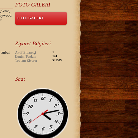
FOTO GALERİ
göknar,
 plywood,
FOTO GALERİ
r.
Ziyaret Bilgileri
tanbul
Aktif Ziyaretçi
1
Bugün Toplam
124
Toplam Ziyaret
541509
Saat