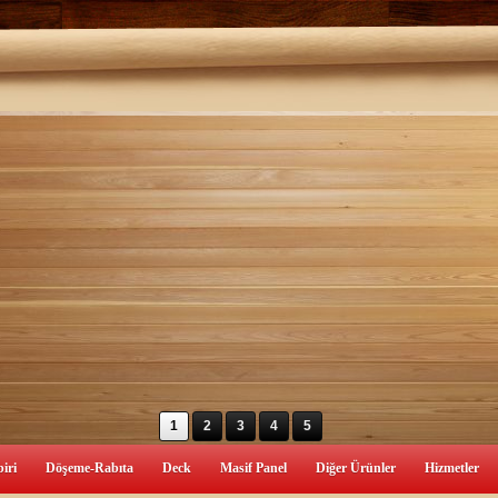
1
2
3
4
5
iri
Döşeme-Rabıta
Deck
Masif Panel
Diğer Ürünler
Hizmetler