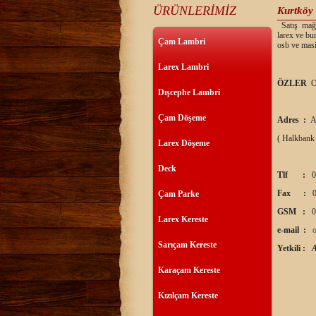
ÜRÜNLERİMİZ
Kurtköy
Satış mağaz
larex ve bu
Çam Lambri
osb ve masi
Larex Lambri
ÖZLER
O
Dışcephe Lambri
Çam Döşeme
Adres :
A
( Halkbank
Larex Döşeme
Deck
Tlf :
0
Fax :
0
Çam Parke
GSM :
0
Larex Kereste
e-mail :
Sarıçam Kereste
Yetkili :
Karaçam Kereste
Kızılçam Kereste