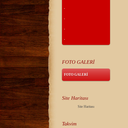
.
.
.
.
FOTO GALERİ
FOTO GALERİ
Site Haritası
Site Haritası
Takvim