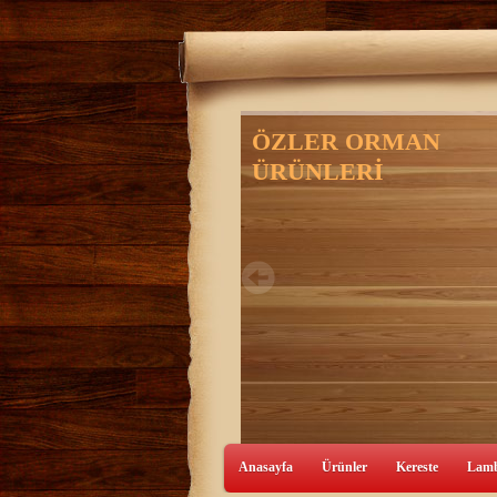
ÖZLER ORMAN
ÜRÜNLERİ
0216 420 5898
Anasayfa
Ürünler
Kereste
Lamb