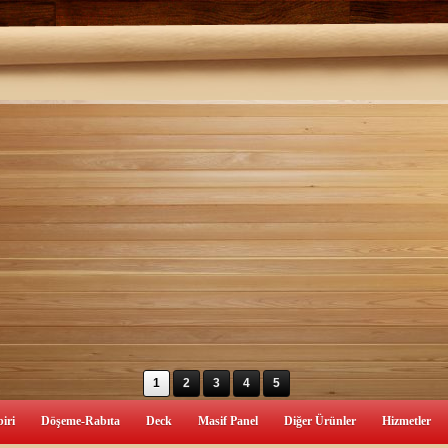
1
2
3
4
5
iri
Döşeme-Rabıta
Deck
Masif Panel
Diğer Ürünler
Hizmetler