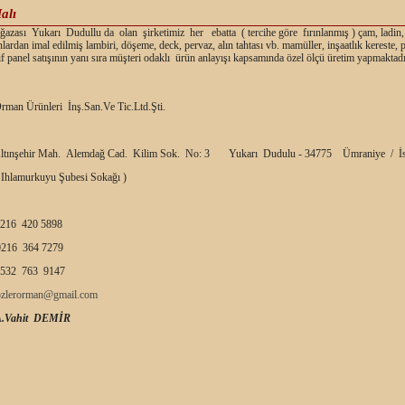
alı
zası Yukarı Dudullu da olan şirketimiz her ebatta ( tercihe göre fırınlanmış ) çam, ladin,
nlardan imal edilmiş lambiri, döşeme, deck, pervaz, alın tahtası vb. mamüller, inşaatlık kereste,
f panel satışının yanı sıra müşteri odaklı ürün anlayışı kapsamında özel ölçü üretim yapmaktadı
rman Ürünleri İnş.San.Ve Tic.Ltd.Şti.
ltınşehir Mah. Alemdağ Cad. Kilim Sok. No: 3 Yukarı Dudulu - 34775 Ümraniye / İs
 Ihlamurkuyu Şubesi Sokağı )
216 420 5898
216 364 7279
532 763 9147
ozlerorman@gmail.com
A.Vahit DEMİR