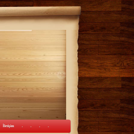
İletişim
.
.
.
.