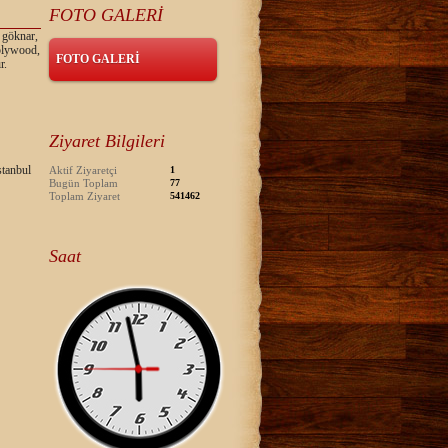
FOTO GALERİ
 göknar,
 plywood,
FOTO GALERİ
r.
Ziyaret Bilgileri
tanbul
Aktif Ziyaretçi
1
Bugün Toplam
77
Toplam Ziyaret
541462
Saat