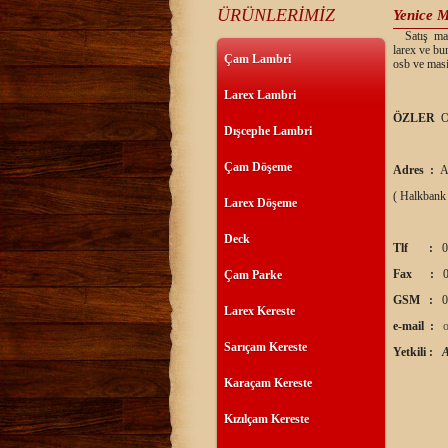
ÜRÜNLERİMİZ
Yenice M
Satış mağa
larex ve bu
Çam Lambri
osb ve masi
Larex Lambri
ÖZLER
O
Dışcephe Lambri
Çam Döşeme
Adres :
A
( Halkbank
Larex Döşeme
Deck
Tlf :
0
Fax :
0
Çam Parke
GSM :
0
Larex Kereste
e-mail :
Sarıçam Kereste
Yetkili :
Karaçam Kereste
Kızılçam Kereste