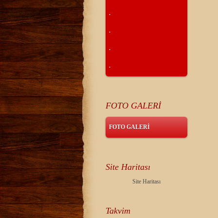
.
.
.
.
FOTO GALERİ
FOTO GALERİ
Site Haritası
Site Haritası
Takvim