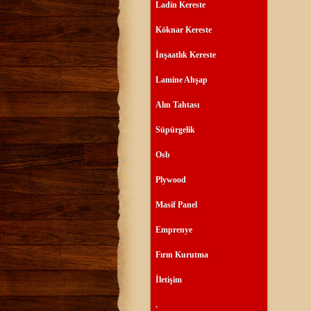
Ladin Kereste
Köknar Kereste
İnşaatlık Kereste
Lamine Ahşap
Alın Tahtası
Süpürgelik
Osb
Plywood
Masif Panel
Emprenye
Fırın Kurutma
İletişim
.