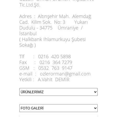
Tic.Ltd.Şti.
Adres :
Altınşehir Mah. Alemdağ
Cad. Kilim Sok. No: 3 Yukarı
Dudulu - 34775 Ümraniye /
İstanbul
( Halkbank Ihlamurkuyu Şubesi
Sokağı )
Tlf :
0216 420 5898
Fax :
0216 364 7279
GSM :
0532 763 9147
e-mail :
ozlerorman@gmail.com
Yetkili :
A.Vahit DEMİR