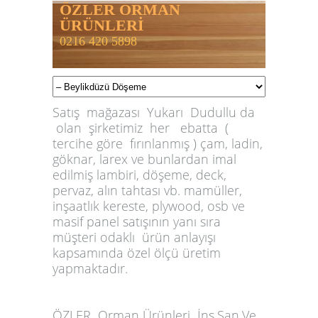
ÖZLER ORMAN
ÜRÜNLERİ
0216 420 5898
Satış mağazası Yukarı Dudullu da
olan şirketimiz her ebatta (
tercihe göre fırınlanmış ) çam, ladin,
göknar, larex ve bunlardan imal
edilmiş lambiri, döşeme, deck,
pervaz, alın tahtası vb. mamüller,
inşaatlık kereste, plywood, osb ve
masif panel satışının yanı sıra
müşteri odaklı ürün anlayışı
kapsamında özel ölçü üretim
yapmaktadır.
ÖZLER
Orman Ürünleri İnş.San.Ve