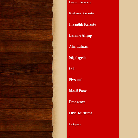
Ladin Kereste
Köknar Kereste
İnşaatlık Kereste
Lamine Ahşap
Alın Tahtası
Süpürgelik
Osb
Plywood
Masif Panel
Emprenye
Fırın Kurutma
İletişim
.