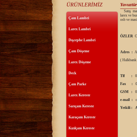
ÜRÜNLERİMİZ
Yavuztür
Satış mağa
larex ve bu
Çam Lambri
osb ve masi
Larex Lambri
ÖZLER
O
Dışcephe Lambri
Çam Döşeme
Adres :
A
( Halkbank
Larex Döşeme
Deck
Tlf :
0
Fax :
0
Çam Parke
GSM :
0
Larex Kereste
e-mail :
Sarıçam Kereste
Yetkili :
Karaçam Kereste
Kızılçam Kereste