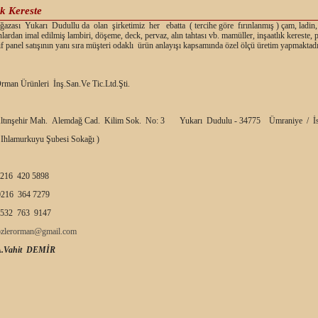
k Kereste
zası Yukarı Dudullu da olan şirketimiz her ebatta ( tercihe göre fırınlanmış ) çam, ladin,
nlardan imal edilmiş lambiri, döşeme, deck, pervaz, alın tahtası vb. mamüller, inşaatlık kereste,
f panel satışının yanı sıra müşteri odaklı ürün anlayışı kapsamında özel ölçü üretim yapmaktadı
rman Ürünleri İnş.San.Ve Tic.Ltd.Şti.
ltınşehir Mah. Alemdağ Cad. Kilim Sok. No: 3 Yukarı Dudulu - 34775 Ümraniye / İs
 Ihlamurkuyu Şubesi Sokağı )
216 420 5898
216 364 7279
532 763 9147
ozlerorman@gmail.com
A.Vahit DEMİR