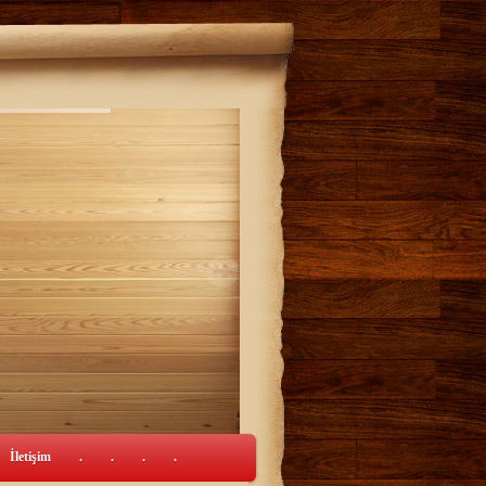
İletişim
.
.
.
.