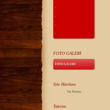
.
.
.
.
FOTO GALERİ
FOTO GALERİ
Site Haritası
Site Haritası
Takvim