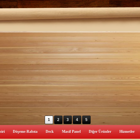
1
2
3
4
5
iri
Döşeme-Rabıta
Deck
Masif Panel
Diğer Ürünler
Hizmetler