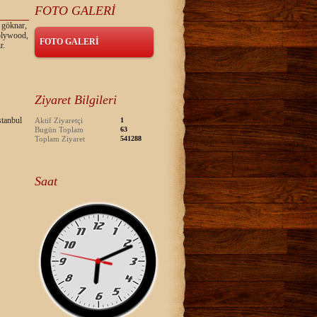
FOTO GALERİ
 göknar,
 plywood,
FOTO GALERİ
r.
Ziyaret Bilgileri
tanbul
Aktif Ziyaretçi
1
Bugün Toplam
63
Toplam Ziyaret
541288
Saat