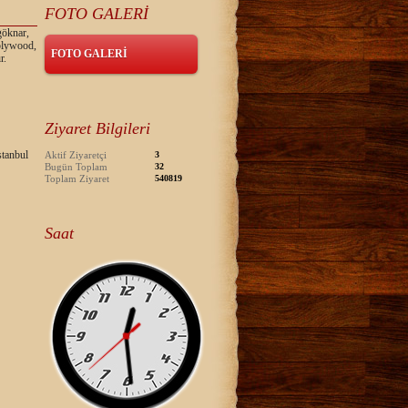
FOTO GALERİ
göknar,
 plywood,
FOTO GALERİ
r.
Ziyaret Bilgileri
tanbul
Aktif Ziyaretçi
3
Bugün Toplam
32
Toplam Ziyaret
540819
Saat