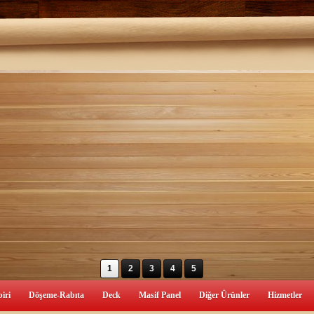
1
2
3
4
5
iri
Döşeme-Rabıta
Deck
Masif Panel
Diğer Ürünler
Hizmetler