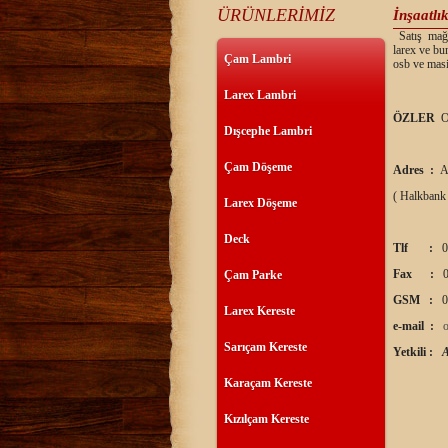
ÜRÜNLERİMİZ
İnşaatlı
Satış mağaz
larex ve bu
Çam Lambri
osb ve masi
Larex Lambri
ÖZLER
O
Dışcephe Lambri
Çam Döşeme
Adres :
A
( Halkbank
Larex Döşeme
Deck
Tlf :
0
Fax :
0
Çam Parke
GSM :
0
Larex Kereste
e-mail :
Sarıçam Kereste
Yetkili :
Karaçam Kereste
Kızılçam Kereste