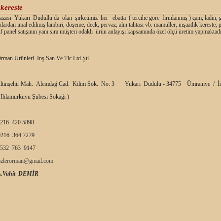
kkereste
ası Yukarı Dudullu da olan şirketimiz her ebatta ( tercihe göre fırınlanmış ) çam, ladin, 
nlardan imal edilmiş lambiri, döşeme, deck, pervaz, alın tahtası vb. mamüller, inşaatlık kereste,
f panel satışının yanı sıra müşteri odaklı ürün anlayışı kapsamında özel ölçü üretim yapmaktadı
rman Ürünleri İnş.San.Ve Tic.Ltd.Şti.
ltınşehir Mah. Alemdağ Cad. Kilim Sok. No: 3 Yukarı Dudulu - 34775 Ümraniye / İs
 Ihlamurkuyu Şubesi Sokağı )
216 420 5898
216 364 7279
532 763 9147
ozlerorman@gmail.com
A.Vahit DEMİR