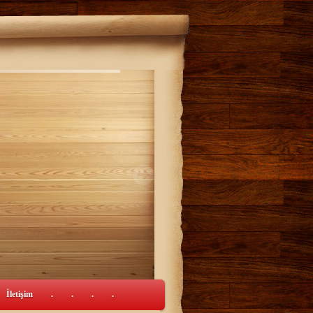
İletişim
.
.
.
.