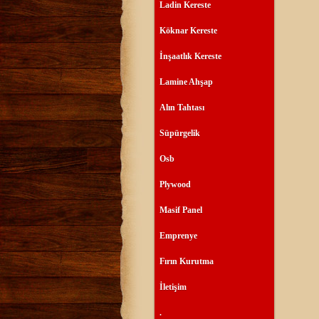
Ladin Kereste
Köknar Kereste
İnşaatlık Kereste
Lamine Ahşap
Alın Tahtası
Süpürgelik
Osb
Plywood
Masif Panel
Emprenye
Fırın Kurutma
İletişim
.