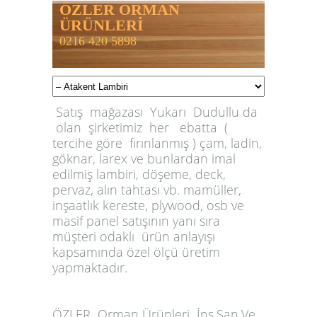
ÖZLER ORMAN
ÜRÜNLERİ
0216 420 5898
Satış mağazası Yukarı Dudullu da
olan şirketimiz her ebatta (
tercihe göre fırınlanmış ) çam, ladin,
göknar, larex ve bunlardan imal
edilmiş lambiri, döşeme, deck,
pervaz, alın tahtası vb. mamüller,
inşaatlık kereste, plywood, osb ve
masif panel satışının yanı sıra
müşteri odaklı ürün anlayışı
kapsamında özel ölçü üretim
yapmaktadır.
ÖZLER
Orman Ürünleri İnş.San.Ve