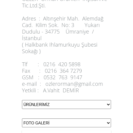
Tic.Ltd.Şti.
Adres :
Altınşehir Mah. Alemdağ
Cad. Kilim Sok. No: 3 Yukarı
Dudulu - 34775 Ümraniye /
İstanbul
( Halkbank Ihlamurkuyu Şubesi
Sokağı )
Tlf :
0216 420 5898
Fax :
0216 364 7279
GSM :
0532 763 9147
e-mail :
ozlerorman@gmail.com
Yetkili :
A.Vahit DEMİR