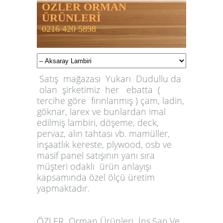
ÖZLER ORMAN
ÜRÜNLERİ
0216 420 5898
Satış mağazası Yukarı Dudullu da
olan şirketimiz her ebatta (
tercihe göre fırınlanmış ) çam, ladin,
göknar, larex ve bunlardan imal
edilmiş lambiri, döşeme, deck,
pervaz, alın tahtası vb. mamüller,
inşaatlık kereste, plywood, osb ve
masif panel satışının yanı sıra
müşteri odaklı ürün anlayışı
kapsamında özel ölçü üretim
yapmaktadır.
ÖZLER
Orman Ürünleri İnş.San.Ve