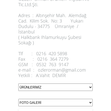
Tic.Ltd.Şti.
Adres :
Altınşehir Mah. Alemdağ
Cad. Kilim Sok. No: 3 Yukarı
Dudulu - 34775 Ümraniye /
İstanbul
( Halkbank Ihlamurkuyu Şubesi
Sokağı )
Tlf :
0216 420 5898
Fax :
0216 364 7279
GSM :
0532 763 9147
e-mail :
ozlerorman@gmail.com
Yetkili :
A.Vahit DEMİR