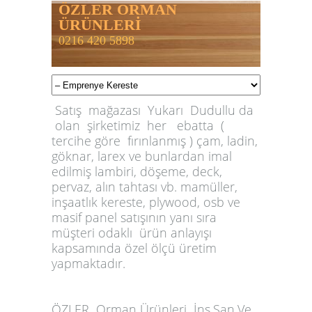
ÖZLER ORMAN
ÜRÜNLERİ
0216 420 5898
Satış mağazası Yukarı Dudullu da
olan şirketimiz her ebatta (
tercihe göre fırınlanmış ) çam, ladin,
göknar, larex ve bunlardan imal
edilmiş lambiri, döşeme, deck,
pervaz, alın tahtası vb. mamüller,
inşaatlık kereste, plywood, osb ve
masif panel satışının yanı sıra
müşteri odaklı ürün anlayışı
kapsamında özel ölçü üretim
yapmaktadır.
ÖZLER
Orman Ürünleri İnş.San.Ve