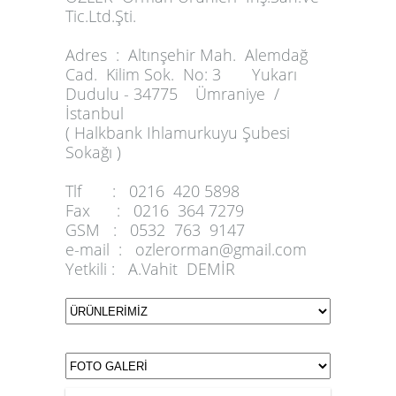
Tic.Ltd.Şti.
Adres :
Altınşehir Mah. Alemdağ
Cad. Kilim Sok. No: 3 Yukarı
Dudulu - 34775 Ümraniye /
İstanbul
( Halkbank Ihlamurkuyu Şubesi
Sokağı )
Tlf :
0216 420 5898
Fax :
0216 364 7279
GSM :
0532 763 9147
e-mail :
ozlerorman@gmail.com
Yetkili :
A.Vahit DEMİR