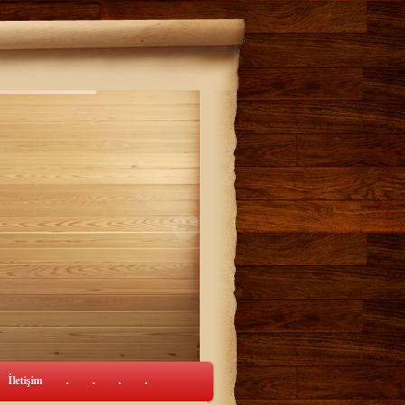
İletişim
.
.
.
.