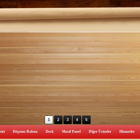
1
2
3
4
5
iri
Döşeme-Rabıta
Deck
Masif Panel
Diğer Ürünler
Hizmetler