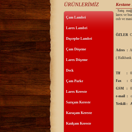
ÜRÜNLERİMİZ
Kestane 
Satış mağaz
larex ve bu
Çam Lambri
osb ve masi
Larex Lambri
ÖZLER
O
Dışcephe Lambri
Çam Döşeme
Adres :
A
( Halkbank
Larex Döşeme
Deck
Tlf :
0
Fax :
0
Çam Parke
GSM :
0
Larex Kereste
e-mail :
Sarıçam Kereste
Yetkili :
Karaçam Kereste
Kızılçam Kereste