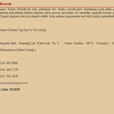
Kereste
ası Yukarı Dudullu da olan şirketimiz her ebatta ( tercihe göre fırınlanmış ) çam, ladin, 
nlardan imal edilmiş lambiri, döşeme, deck, pervaz, alın tahtası vb. mamüller, inşaatlık kereste,
f panel satışının yanı sıra müşteri odaklı ürün anlayışı kapsamında özel ölçü üretim yapmaktadı
rman Ürünleri İnş.San.Ve Tic.Ltd.Şti.
ltınşehir Mah. Alemdağ Cad. Kilim Sok. No: 3 Yukarı Dudulu - 34775 Ümraniye / İs
 Ihlamurkuyu Şubesi Sokağı )
216 420 5898
216 364 7279
532 763 9147
ozlerorman@gmail.com
A.Vahit DEMİR