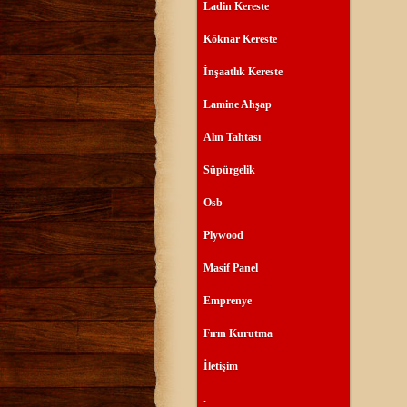
Ladin Kereste
Köknar Kereste
İnşaatlık Kereste
Lamine Ahşap
Alın Tahtası
Süpürgelik
Osb
Plywood
Masif Panel
Emprenye
Fırın Kurutma
İletişim
.