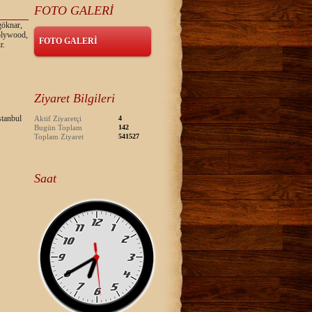
FOTO GALERİ
göknar,
 plywood,
FOTO GALERİ
r.
Ziyaret Bilgileri
tanbul
Aktif Ziyaretçi
4
Bugün Toplam
142
Toplam Ziyaret
541527
Saat