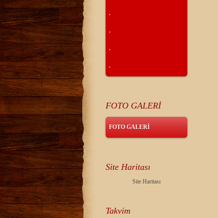
.
.
.
.
FOTO GALERİ
FOTO GALERİ
Site Haritası
Site Haritası
Takvim