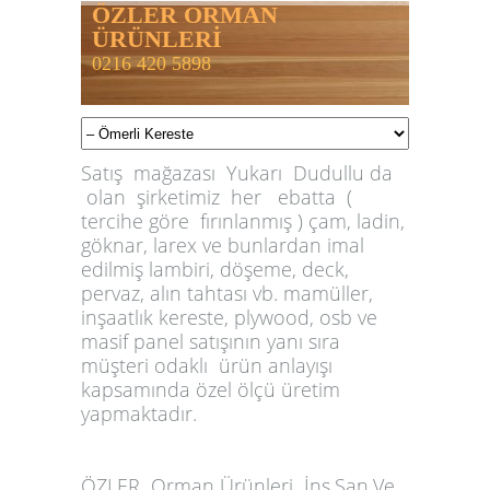
ÖZLER ORMAN
ÜRÜNLERİ
0216 420 5898
Satış mağazası Yukarı Dudullu da
olan şirketimiz her ebatta (
tercihe göre fırınlanmış ) çam, ladin,
göknar, larex ve bunlardan imal
edilmiş lambiri, döşeme, deck,
pervaz, alın tahtası vb. mamüller,
inşaatlık kereste, plywood, osb ve
masif panel satışının yanı sıra
müşteri odaklı ürün anlayışı
kapsamında özel ölçü üretim
yapmaktadır.
ÖZLER
Orman Ürünleri İnş.San.Ve