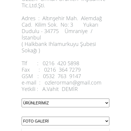
Tic.Ltd.Şti.
Adres :
Altınşehir Mah. Alemdağ
Cad. Kilim Sok. No: 3 Yukarı
Dudulu - 34775 Ümraniye /
İstanbul
( Halkbank Ihlamurkuyu Şubesi
Sokağı )
Tlf :
0216 420 5898
Fax :
0216 364 7279
GSM :
0532 763 9147
e-mail :
ozlerorman@gmail.com
Yetkili :
A.Vahit DEMİR