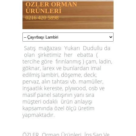
ÖZLER ORMAN
ÜRÜNLERİ
0216 420 5898
Satış mağazası Yukarı Dudullu da
olan şirketimiz her ebatta (
tercihe göre fırınlanmış ) çam, ladin,
göknar, larex ve bunlardan imal
edilmiş lambiri, döşeme, deck,
pervaz, alın tahtası vb. mamüller,
inşaatlık kereste, plywood, osb ve
masif panel satışının yanı sıra
müşteri odaklı ürün anlayışı
kapsamında özel ölçü üretim
yapmaktadır.
ÖZLER
Orman Ürünleri İnş.San.Ve