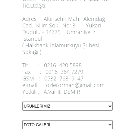
Tic.Ltd.Şti.
Adres :
Altınşehir Mah. Alemdağ
Cad. Kilim Sok. No: 3 Yukarı
Dudulu - 34775 Ümraniye /
İstanbul
( Halkbank Ihlamurkuyu Şubesi
Sokağı )
Tlf :
0216 420 5898
Fax :
0216 364 7279
GSM :
0532 763 9147
e-mail :
ozlerorman@gmail.com
Yetkili :
A.Vahit DEMİR