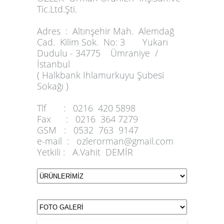
Tic.Ltd.Şti.
Adres :
Altınşehir Mah. Alemdağ
Cad. Kilim Sok. No: 3 Yukarı
Dudulu - 34775 Ümraniye /
İstanbul
( Halkbank Ihlamurkuyu Şubesi
Sokağı )
Tlf :
0216 420 5898
Fax :
0216 364 7279
GSM :
0532 763 9147
e-mail :
ozlerorman@gmail.com
Yetkili :
A.Vahit DEMİR