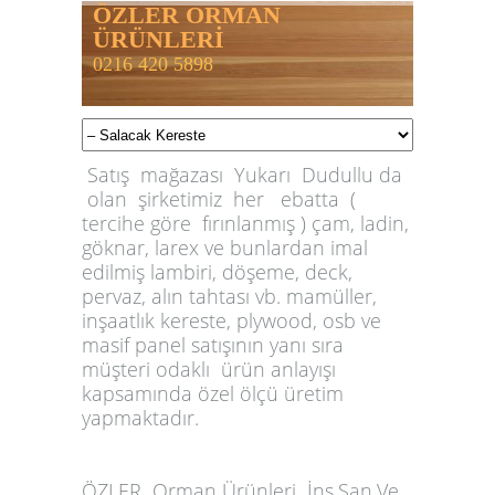
ÖZLER ORMAN
ÜRÜNLERİ
0216 420 5898
Satış mağazası Yukarı Dudullu da
olan şirketimiz her ebatta (
tercihe göre fırınlanmış ) çam, ladin,
göknar, larex ve bunlardan imal
edilmiş lambiri, döşeme, deck,
pervaz, alın tahtası vb. mamüller,
inşaatlık kereste, plywood, osb ve
masif panel satışının yanı sıra
müşteri odaklı ürün anlayışı
kapsamında özel ölçü üretim
yapmaktadır.
ÖZLER
Orman Ürünleri İnş.San.Ve