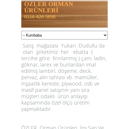
ÖZLER ORMAN
ÜRÜNLERİ
0216 420 5898
Satış mağazası Yukarı Dudullu da
olan şirketimiz her ebatta (
tercihe göre fırınlanmış ) çam, ladin,
göknar, larex ve bunlardan imal
edilmiş lambiri, döşeme, deck,
pervaz, alın tahtası vb. mamüller,
inşaatlık kereste, plywood, osb ve
masif panel satışının yanı sıra
müşteri odaklı ürün anlayışı
kapsamında özel ölçü üretim
yapmaktadır.
ÖZLER
Orman Ürünleri İnş.San.Ve