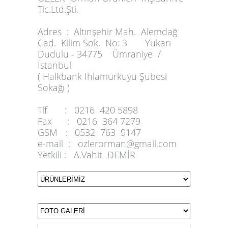
Tic.Ltd.Şti.
Adres :
Altınşehir Mah. Alemdağ
Cad. Kilim Sok. No: 3 Yukarı
Dudulu - 34775 Ümraniye /
İstanbul
( Halkbank Ihlamurkuyu Şubesi
Sokağı )
Tlf :
0216 420 5898
Fax :
0216 364 7279
GSM :
0532 763 9147
e-mail :
ozlerorman@gmail.com
Yetkili :
A.Vahit DEMİR