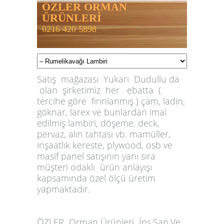
ÖZLER ORMAN
ÜRÜNLERİ
0216 420 5898
Satış mağazası Yukarı Dudullu da
olan şirketimiz her ebatta (
tercihe göre fırınlanmış ) çam, ladin,
göknar, larex ve bunlardan imal
edilmiş lambiri, döşeme, deck,
pervaz, alın tahtası vb. mamüller,
inşaatlık kereste, plywood, osb ve
masif panel satışının yanı sıra
müşteri odaklı ürün anlayışı
kapsamında özel ölçü üretim
yapmaktadır.
ÖZLER
Orman Ürünleri İnş.San.Ve