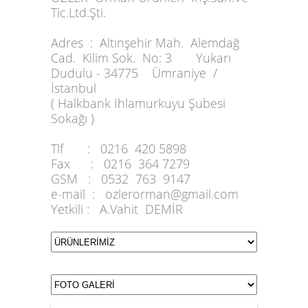
Tic.Ltd.Şti.
Adres :
Altınşehir Mah. Alemdağ
Cad. Kilim Sok. No: 3 Yukarı
Dudulu - 34775 Ümraniye /
İstanbul
( Halkbank Ihlamurkuyu Şubesi
Sokağı )
Tlf :
0216 420 5898
Fax :
0216 364 7279
GSM :
0532 763 9147
e-mail :
ozlerorman@gmail.com
Yetkili :
A.Vahit DEMİR