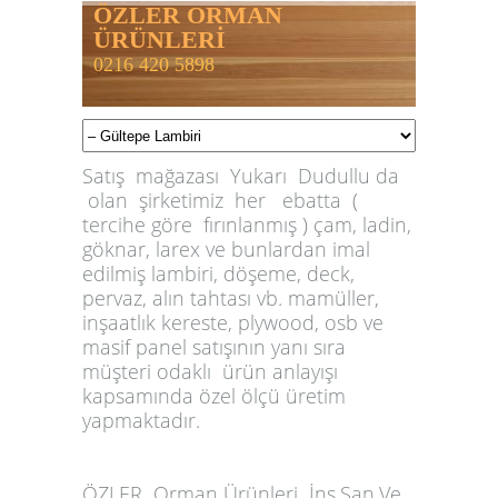
ÖZLER ORMAN
ÜRÜNLERİ
0216 420 5898
Satış mağazası Yukarı Dudullu da
olan şirketimiz her ebatta (
tercihe göre fırınlanmış ) çam, ladin,
göknar, larex ve bunlardan imal
edilmiş lambiri, döşeme, deck,
pervaz, alın tahtası vb. mamüller,
inşaatlık kereste, plywood, osb ve
masif panel satışının yanı sıra
müşteri odaklı ürün anlayışı
kapsamında özel ölçü üretim
yapmaktadır.
ÖZLER
Orman Ürünleri İnş.San.Ve