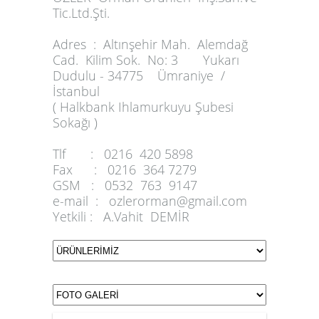
Tic.Ltd.Şti.
Adres :
Altınşehir Mah. Alemdağ
Cad. Kilim Sok. No: 3 Yukarı
Dudulu - 34775 Ümraniye /
İstanbul
( Halkbank Ihlamurkuyu Şubesi
Sokağı )
Tlf :
0216 420 5898
Fax :
0216 364 7279
GSM :
0532 763 9147
e-mail :
ozlerorman@gmail.com
Yetkili :
A.Vahit DEMİR