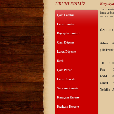
ÜRÜNLERİMİZ
Kuçukya
Satış mağaz
larex ve bu
Çam Lambri
osb ve masi
Larex Lambri
ÖZLER
O
Dışcephe Lambri
Çam Döşeme
Adres :
A
( Halkbank
Larex Döşeme
Deck
Tlf :
0
Fax :
0
Çam Parke
GSM :
0
Larex Kereste
e-mail :
Sarıçam Kereste
Yetkili :
Karaçam Kereste
Kızılçam Kereste