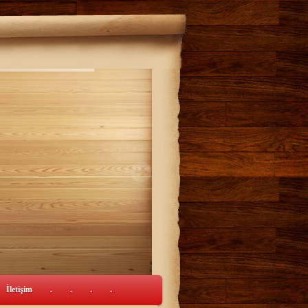
İletişim
.
.
.
.