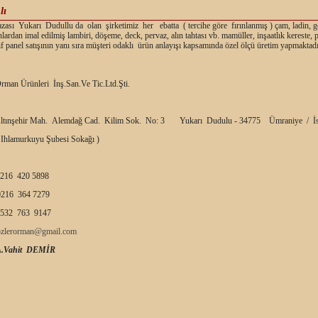
lı
ası Yukarı Dudullu da olan şirketimiz her ebatta ( tercihe göre fırınlanmış ) çam, ladin, g
nlardan imal edilmiş lambiri, döşeme, deck, pervaz, alın tahtası vb. mamüller, inşaatlık kereste,
f panel satışının yanı sıra müşteri odaklı ürün anlayışı kapsamında özel ölçü üretim yapmaktadı
rman Ürünleri İnş.San.Ve Tic.Ltd.Şti.
ltınşehir Mah. Alemdağ Cad. Kilim Sok. No: 3 Yukarı Dudulu - 34775 Ümraniye / İs
 Ihlamurkuyu Şubesi Sokağı )
216 420 5898
216 364 7279
532 763 9147
ozlerorman@gmail.com
A.Vahit DEMİR