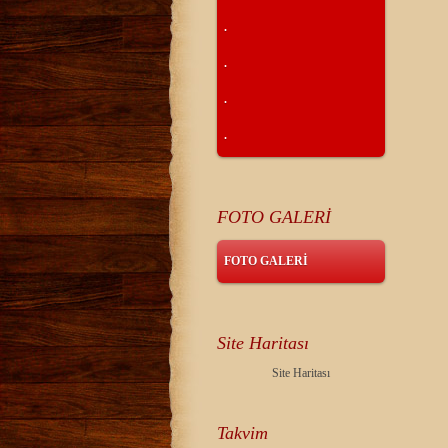
.
.
.
.
FOTO GALERİ
FOTO GALERİ
Site Haritası
Site Haritası
Takvim