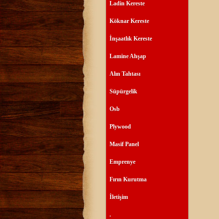
Ladin Kereste
Köknar Kereste
İnşaatlık Kereste
Lamine Ahşap
Alın Tahtası
Süpürgelik
Osb
Plywood
Masif Panel
Emprenye
Fırın Kurutma
İletişim
.