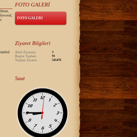
FOTO GALERİ
öknar,
 plywood,
FOTO GALERİ
r.
Ziyaret Bilgileri
tanbul
Aktif Ziyaretçi
2
Bugün Toplam
91
Toplam Ziyaret
541476
Saat