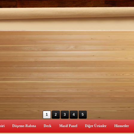
1
2
3
4
5
iri
Döşeme-Rabıta
Deck
Masif Panel
Diğer Ürünler
Hizmetler