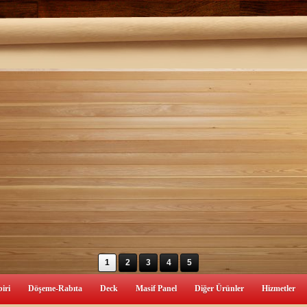
1
2
3
4
5
iri
Döşeme-Rabıta
Deck
Masif Panel
Diğer Ürünler
Hizmetler