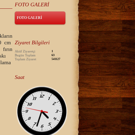
FOTO GALERİ
FOTO GALERİ
ların
50 cm
Ziyaret Bilgileri
 fırın
Aktif Ziyaretçi
1
baskı
Bugün Toplam
63
Toplam Ziyaret
541127
plama
Saat