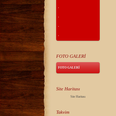
.
.
.
.
FOTO GALERİ
FOTO GALERİ
Site Haritası
Site Haritası
Takvim