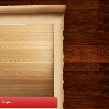
İletişim
.
.
.
.