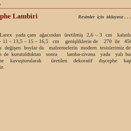
e
şcephe Lambiri
Resimler için tıklayınız . . .
 yada çam ağacından üretilmiş 2,6 – 3 cm kalınlık
– 11 – 13,5 – 15 – 16,5 cm genişliklerin de 270 ile 4
da değişen boylar da malzemelerin modern tesislerimiz de
in de kurutulduktan sonra lamba-zivana yada yalı 
ine kavuşturularak üretilen dekoratif dışcephe ka
r.