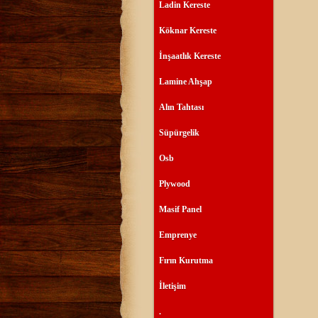
Ladin Kereste
Köknar Kereste
İnşaatlık Kereste
Lamine Ahşap
Alın Tahtası
Süpürgelik
Osb
Plywood
Masif Panel
Emprenye
Fırın Kurutma
İletişim
.