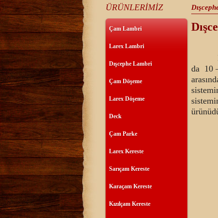
ÜRÜNLERİMİZ
Dışceph
Dı
Çam Lambri
Larex Lambri
Larex
Dışcephe Lambri
da 10 
arasın
Çam Döşeme
sistem
Larex Döşeme
sistem
ürünüdü
Deck
Çam Parke
Larex Kereste
Sarıçam Kereste
Karaçam Kereste
Kızılçam Kereste