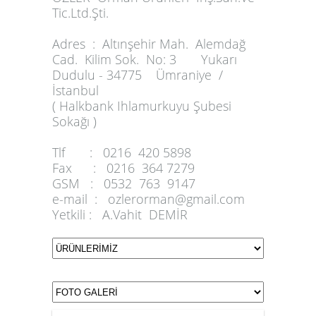
Tic.Ltd.Şti.
Adres :
Altınşehir Mah. Alemdağ
Cad. Kilim Sok. No: 3 Yukarı
Dudulu - 34775 Ümraniye /
İstanbul
( Halkbank Ihlamurkuyu Şubesi
Sokağı )
Tlf :
0216 420 5898
Fax :
0216 364 7279
GSM :
0532 763 9147
e-mail :
ozlerorman@gmail.com
Yetkili :
A.Vahit DEMİR