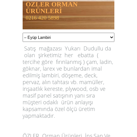
ÖZLER ORMAN
ÜRÜNLERİ
0216 420 5898
Satış mağazası Yukarı Dudullu da
olan şirketimiz her ebatta (
tercihe göre fırınlanmış ) çam, ladin,
göknar, larex ve bunlardan imal
edilmiş lambiri, döşeme, deck,
pervaz, alın tahtası vb. mamüller,
inşaatlık kereste, plywood, osb ve
masif panel satışının yanı sıra
müşteri odaklı ürün anlayışı
kapsamında özel ölçü üretim
yapmaktadır.
ÖZLER
Orman Ürünleri İnş.San.Ve