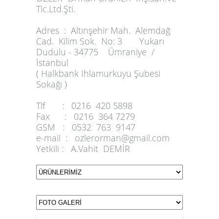
Tic.Ltd.Şti.
Adres :
Altınşehir Mah. Alemdağ
Cad. Kilim Sok. No: 3 Yukarı
Dudulu - 34775 Ümraniye /
İstanbul
( Halkbank Ihlamurkuyu Şubesi
Sokağı )
Tlf :
0216 420 5898
Fax :
0216 364 7279
GSM :
0532 763 9147
e-mail :
ozlerorman@gmail.com
Yetkili :
A.Vahit DEMİR