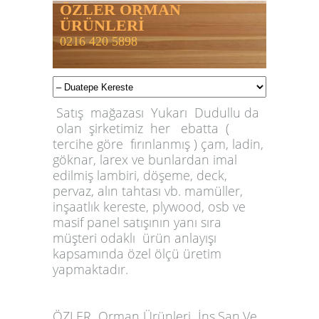
ÖZLER ORMAN
ÜRÜNLERİ
0216 420 5898
Satış mağazası Yukarı Dudullu da
olan şirketimiz her ebatta (
tercihe göre fırınlanmış ) çam, ladin,
göknar, larex ve bunlardan imal
edilmiş lambiri, döşeme, deck,
pervaz, alın tahtası vb. mamüller,
inşaatlık kereste, plywood, osb ve
masif panel satışının yanı sıra
müşteri odaklı ürün anlayışı
kapsamında özel ölçü üretim
yapmaktadır.
ÖZLER
Orman Ürünleri İnş.San.Ve