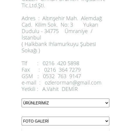
Tic.Ltd.Şti.
Adres :
Altınşehir Mah. Alemdağ
Cad. Kilim Sok. No: 3 Yukarı
Dudulu - 34775 Ümraniye /
İstanbul
( Halkbank Ihlamurkuyu Şubesi
Sokağı )
Tlf :
0216 420 5898
Fax :
0216 364 7279
GSM :
0532 763 9147
e-mail :
ozlerorman@gmail.com
Yetkili :
A.Vahit DEMİR