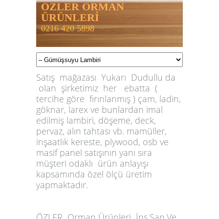
ÖZLER ORMAN
ÜRÜNLERİ
0216 420 5898
Satış mağazası Yukarı Dudullu da
olan şirketimiz her ebatta (
tercihe göre fırınlanmış ) çam, ladin,
göknar, larex ve bunlardan imal
edilmiş lambiri, döşeme, deck,
pervaz, alın tahtası vb. mamüller,
inşaatlık kereste, plywood, osb ve
masif panel satışının yanı sıra
müşteri odaklı ürün anlayışı
kapsamında özel ölçü üretim
yapmaktadır.
ÖZLER
Orman Ürünleri İnş.San.Ve