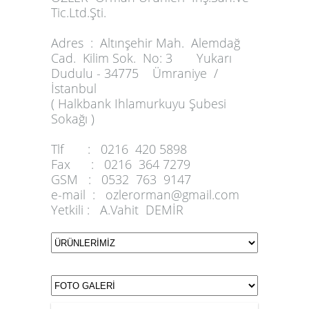
Tic.Ltd.Şti.
Adres :
Altınşehir Mah. Alemdağ
Cad. Kilim Sok. No: 3 Yukarı
Dudulu - 34775 Ümraniye /
İstanbul
( Halkbank Ihlamurkuyu Şubesi
Sokağı )
Tlf :
0216 420 5898
Fax :
0216 364 7279
GSM :
0532 763 9147
e-mail :
ozlerorman@gmail.com
Yetkili :
A.Vahit DEMİR