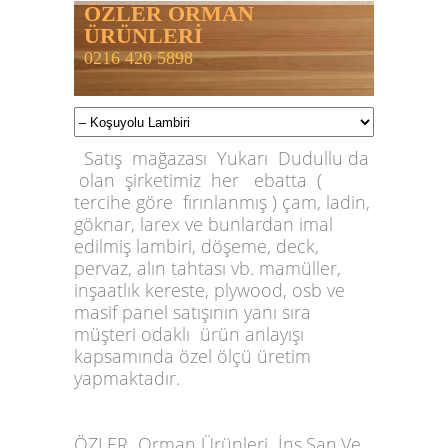
ÖZLER ORMAN
ÜRÜNLERİ
0216 420 5898
Satış mağazası Yukarı Dudullu da
olan şirketimiz her ebatta (
tercihe göre fırınlanmış ) çam, ladin,
göknar, larex ve bunlardan imal
edilmiş lambiri, döşeme, deck,
pervaz, alın tahtası vb. mamüller,
inşaatlık kereste, plywood, osb ve
masif panel satışının yanı sıra
müşteri odaklı ürün anlayışı
kapsamında özel ölçü üretim
yapmaktadır.
ÖZLER
Orman Ürünleri İnş.San.Ve