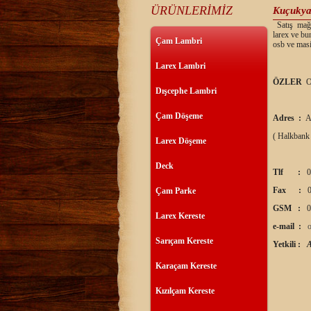
ÜRÜNLERİMİZ
Kuçukya
Satış mağaz
larex ve bu
Çam Lambri
osb ve masi
Larex Lambri
ÖZLER
O
Dışcephe Lambri
Çam Döşeme
Adres :
A
( Halkbank
Larex Döşeme
Deck
Tlf :
0
Fax :
0
Çam Parke
GSM :
0
Larex Kereste
e-mail :
Sarıçam Kereste
Yetkili :
Karaçam Kereste
Kızılçam Kereste