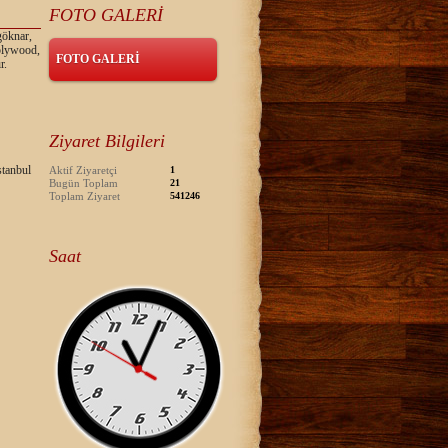
FOTO GALERİ
göknar,
 plywood,
FOTO GALERİ
r.
Ziyaret Bilgileri
tanbul
Aktif Ziyaretçi
1
Bugün Toplam
21
Toplam Ziyaret
541246
Saat