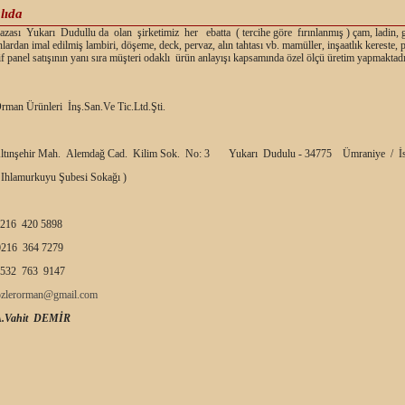
lıda
ası Yukarı Dudullu da olan şirketimiz her ebatta ( tercihe göre fırınlanmış ) çam, ladin, 
nlardan imal edilmiş lambiri, döşeme, deck, pervaz, alın tahtası vb. mamüller, inşaatlık kereste,
f panel satışının yanı sıra müşteri odaklı ürün anlayışı kapsamında özel ölçü üretim yapmaktadı
rman Ürünleri İnş.San.Ve Tic.Ltd.Şti.
ltınşehir Mah. Alemdağ Cad. Kilim Sok. No: 3 Yukarı Dudulu - 34775 Ümraniye / İs
 Ihlamurkuyu Şubesi Sokağı )
216 420 5898
216 364 7279
532 763 9147
ozlerorman@gmail.com
A.Vahit DEMİR