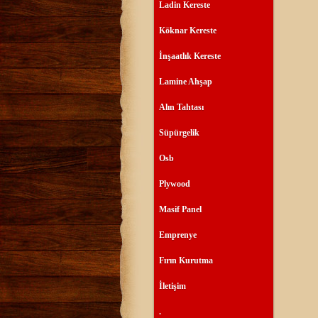
Ladin Kereste
Köknar Kereste
İnşaatlık Kereste
Lamine Ahşap
Alın Tahtası
Süpürgelik
Osb
Plywood
Masif Panel
Emprenye
Fırın Kurutma
İletişim
.