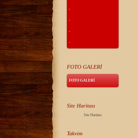
.
.
.
.
FOTO GALERİ
FOTO GALERİ
Site Haritası
Site Haritası
Takvim