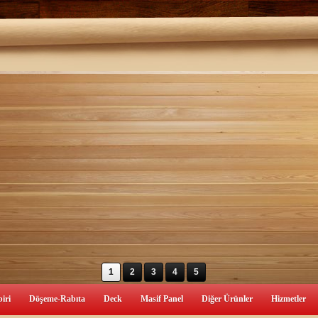
1
2
3
4
5
iri
Döşeme-Rabıta
Deck
Masif Panel
Diğer Ürünler
Hizmetler