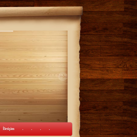
İletişim
.
.
.
.