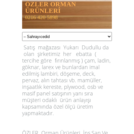
ÖZLER ORMAN
ÜRÜNLERİ
0216 420 5898
Satış mağazası Yukarı Dudullu da
olan şirketimiz her ebatta (
tercihe göre fırınlanmış ) çam, ladin,
göknar, larex ve bunlardan imal
edilmiş lambiri, döşeme, deck,
pervaz, alın tahtası vb. mamüller,
inşaatlık kereste, plywood, osb ve
masif panel satışının yanı sıra
müşteri odaklı ürün anlayışı
kapsamında özel ölçü üretim
yapmaktadır.
ÖZLER
Orman Ürünleri İnş.San.Ve