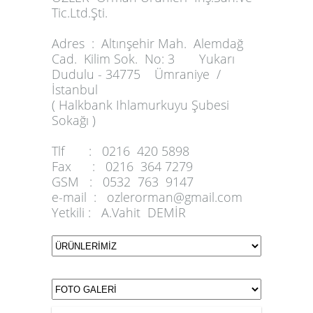
Tic.Ltd.Şti.
Adres :
Altınşehir Mah. Alemdağ
Cad. Kilim Sok. No: 3 Yukarı
Dudulu - 34775 Ümraniye /
İstanbul
( Halkbank Ihlamurkuyu Şubesi
Sokağı )
Tlf :
0216 420 5898
Fax :
0216 364 7279
GSM :
0532 763 9147
e-mail :
ozlerorman@gmail.com
Yetkili :
A.Vahit DEMİR