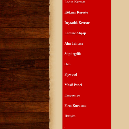
Ladin Kereste
Köknar Kereste
İnşaatlık Kereste
Lamine Ahşap
Alın Tahtası
Süpürgelik
Osb
Plywood
Masif Panel
Emprenye
Fırın Kurutma
İletişim
.