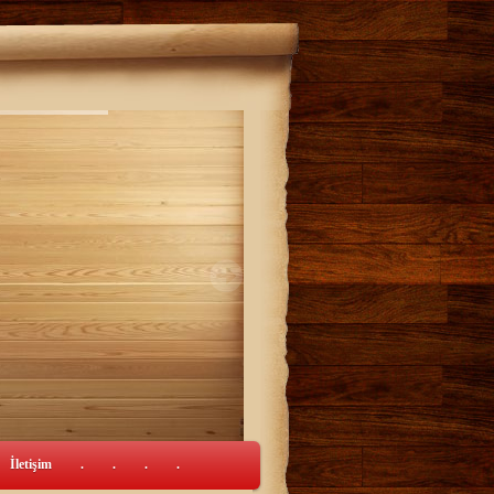
İletişim
.
.
.
.