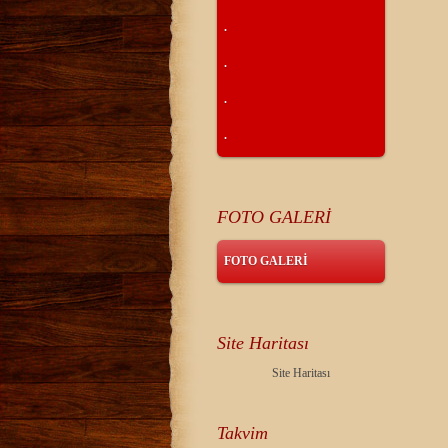
.
.
.
.
FOTO GALERİ
FOTO GALERİ
Site Haritası
Site Haritası
Takvim