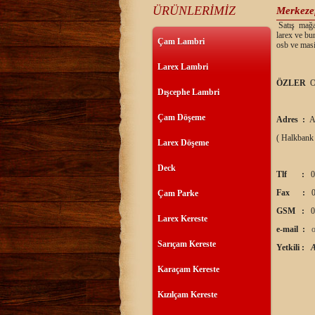
ÜRÜNLERİMİZ
Merkezef
Satış mağaz
larex ve bu
Çam Lambri
osb ve masi
Larex Lambri
ÖZLER
O
Dışcephe Lambri
Çam Döşeme
Adres :
A
( Halkbank
Larex Döşeme
Deck
Tlf :
0
Fax :
0
Çam Parke
GSM :
0
Larex Kereste
e-mail :
Sarıçam Kereste
Yetkili :
Karaçam Kereste
Kızılçam Kereste