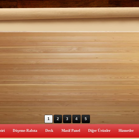
1
2
3
4
5
iri
Döşeme-Rabıta
Deck
Masif Panel
Diğer Ürünler
Hizmetler