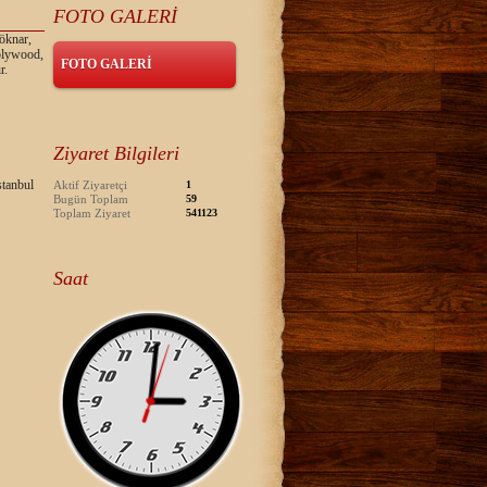
FOTO GALERİ
öknar,
 plywood,
FOTO GALERİ
r.
Ziyaret Bilgileri
tanbul
Aktif Ziyaretçi
1
Bugün Toplam
59
Toplam Ziyaret
541123
Saat