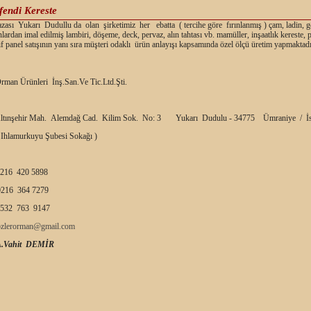
endi Kereste
ası Yukarı Dudullu da olan şirketimiz her ebatta ( tercihe göre fırınlanmış ) çam, ladin, g
nlardan imal edilmiş lambiri, döşeme, deck, pervaz, alın tahtası vb. mamüller, inşaatlık kereste,
f panel satışının yanı sıra müşteri odaklı ürün anlayışı kapsamında özel ölçü üretim yapmaktadı
rman Ürünleri İnş.San.Ve Tic.Ltd.Şti.
ltınşehir Mah. Alemdağ Cad. Kilim Sok. No: 3 Yukarı Dudulu - 34775 Ümraniye / İs
 Ihlamurkuyu Şubesi Sokağı )
216 420 5898
216 364 7279
532 763 9147
ozlerorman@gmail.com
A.Vahit DEMİR