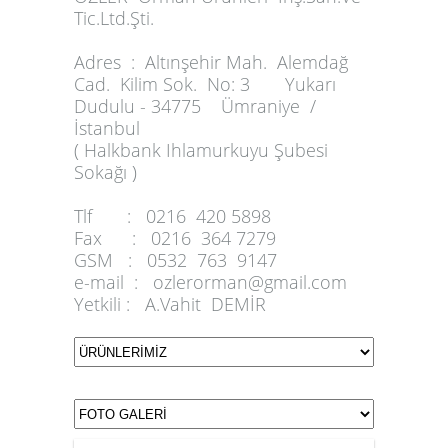
Tic.Ltd.Şti.
Adres :
Altınşehir Mah. Alemdağ
Cad. Kilim Sok. No: 3 Yukarı
Dudulu - 34775 Ümraniye /
İstanbul
( Halkbank Ihlamurkuyu Şubesi
Sokağı )
Tlf :
0216 420 5898
Fax :
0216 364 7279
GSM :
0532 763 9147
e-mail :
ozlerorman@gmail.com
Yetkili :
A.Vahit DEMİR