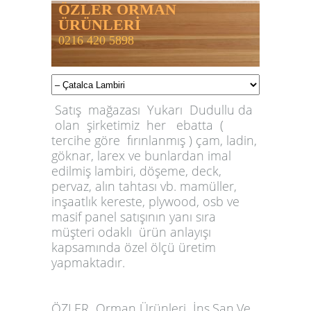
ÖZLER ORMAN
ÜRÜNLERİ
0216 420 5898
Satış mağazası Yukarı Dudullu da
olan şirketimiz her ebatta (
tercihe göre fırınlanmış ) çam, ladin,
göknar, larex ve bunlardan imal
edilmiş lambiri, döşeme, deck,
pervaz, alın tahtası vb. mamüller,
inşaatlık kereste, plywood, osb ve
masif panel satışının yanı sıra
müşteri odaklı ürün anlayışı
kapsamında özel ölçü üretim
yapmaktadır.
ÖZLER
Orman Ürünleri İnş.San.Ve