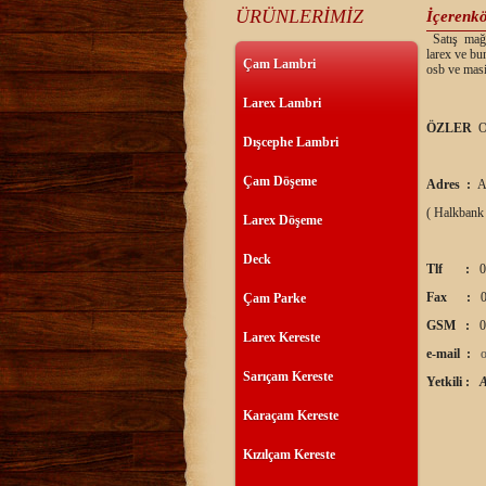
ÜRÜNLERİMİZ
İçerenkö
Satış mağaz
larex ve bu
Çam Lambri
osb ve masi
Larex Lambri
ÖZLER
O
Dışcephe Lambri
Çam Döşeme
Adres :
A
( Halkbank
Larex Döşeme
Deck
Tlf :
0
Fax :
0
Çam Parke
GSM :
0
Larex Kereste
e-mail :
Sarıçam Kereste
Yetkili :
Karaçam Kereste
Kızılçam Kereste