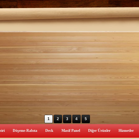
1
2
3
4
5
iri
Döşeme-Rabıta
Deck
Masif Panel
Diğer Ürünler
Hizmetler