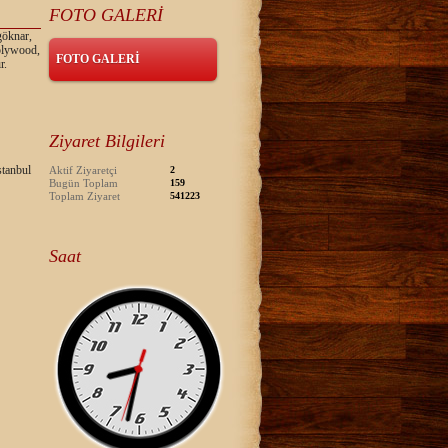
FOTO GALERİ
göknar,
 plywood,
FOTO GALERİ
r.
Ziyaret Bilgileri
tanbul
Aktif Ziyaretçi
2
Bugün Toplam
159
Toplam Ziyaret
541223
Saat