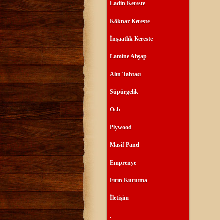
Ladin Kereste
Köknar Kereste
İnşaatlık Kereste
Lamine Ahşap
Alın Tahtası
Süpürgelik
Osb
Plywood
Masif Panel
Emprenye
Fırın Kurutma
İletişim
.