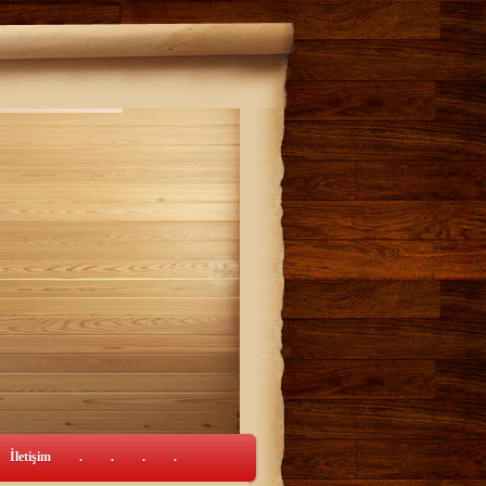
İletişim
.
.
.
.