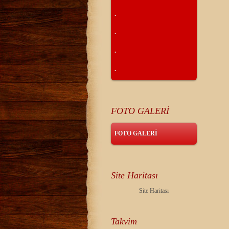
.
.
.
.
FOTO GALERİ
FOTO GALERİ
Site Haritası
Site Haritası
Takvim