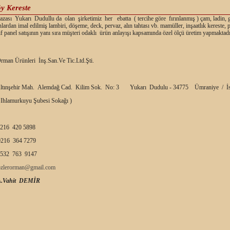
y Kereste
ası Yukarı Dudullu da olan şirketimiz her ebatta ( tercihe göre fırınlanmış ) çam, ladin, 
nlardan imal edilmiş lambiri, döşeme, deck, pervaz, alın tahtası vb. mamüller, inşaatlık kereste,
f panel satışının yanı sıra müşteri odaklı ürün anlayışı kapsamında özel ölçü üretim yapmaktadı
rman Ürünleri İnş.San.Ve Tic.Ltd.Şti.
ltınşehir Mah. Alemdağ Cad. Kilim Sok. No: 3 Yukarı Dudulu - 34775 Ümraniye / İs
 Ihlamurkuyu Şubesi Sokağı )
216 420 5898
216 364 7279
532 763 9147
ozlerorman@gmail.com
A.Vahit DEMİR