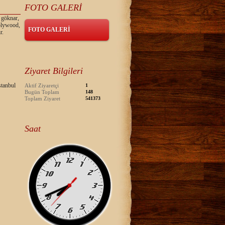
FOTO GALERİ
 göknar,
 plywood,
FOTO GALERİ
r.
Ziyaret Bilgileri
tanbul
Aktif Ziyaretçi
1
Bugün Toplam
148
Toplam Ziyaret
541373
Saat