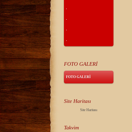
.
.
.
.
FOTO GALERİ
FOTO GALERİ
Site Haritası
Site Haritası
Takvim