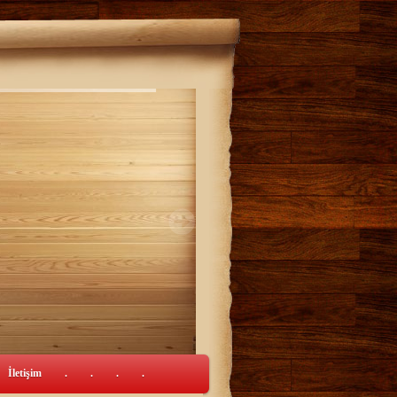
İletişim
.
.
.
.