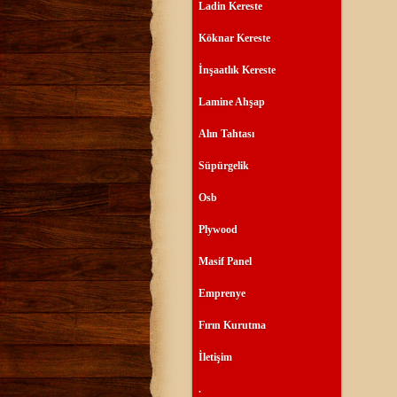
Ladin Kereste
Köknar Kereste
İnşaatlık Kereste
Lamine Ahşap
Alın Tahtası
Süpürgelik
Osb
Plywood
Masif Panel
Emprenye
Fırın Kurutma
İletişim
.