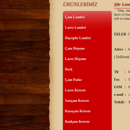
ÜRÜNLERİMİZ
Şile Lam
Satış mağa
larex ve bu
Çam Lambri
osb ve masi
Larex Lambri
ÖZLER
O
Dışcephe Lambri
Çam Döşeme
Adres :
A
( Halkbank
Larex Döşeme
Deck
Tlf :
0
Fax :
0
Çam Parke
GSM :
0
Larex Kereste
e-mail :
Sarıçam Kereste
Yetkili :
Karaçam Kereste
Kızılçam Kereste