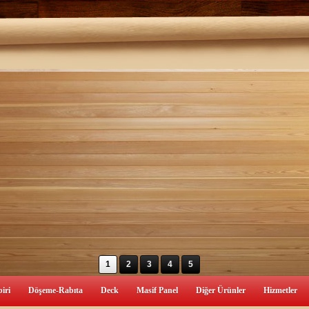
1
2
3
4
5
iri
Döşeme-Rabıta
Deck
Masif Panel
Diğer Ürünler
Hizmetler