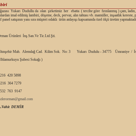
biri
zası Yukarı Dudullu da olan şirketimiz her ebatta ( tercihe göre fırınlanmış ) çam, ladin,
nlardan imal edilmiş lambiri, döşeme, deck, pervaz, alın tahtası vb. mamüller, inşaatlık kereste,
f panel satışının yanı sıra müşteri odaklı ürün anlayışı kapsamında özel ölçü üretim yapmaktadı
rman Ürünleri İnş.San.Ve Tic.Ltd.Şti.
ltınşehir Mah. Alemdağ Cad. Kilim Sok. No: 3 Yukarı Dudulu - 34775 Ümraniye / İs
 Ihlamurkuyu Şubesi Sokağı )
216 420 5898
216 364 7279
532 763 9147
ozlerorman@gmail.com
A.Vahit DEMİR