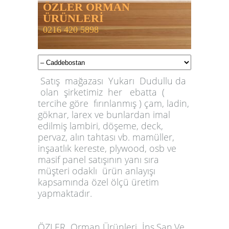
ÖZLER ORMAN
ÜRÜNLERİ
0216 420 5898
Satış mağazası Yukarı Dudullu da
olan şirketimiz her ebatta (
tercihe göre fırınlanmış ) çam, ladin,
göknar, larex ve bunlardan imal
edilmiş lambiri, döşeme, deck,
pervaz, alın tahtası vb. mamüller,
inşaatlık kereste, plywood, osb ve
masif panel satışının yanı sıra
müşteri odaklı ürün anlayışı
kapsamında özel ölçü üretim
yapmaktadır.
ÖZLER
Orman Ürünleri İnş.San.Ve