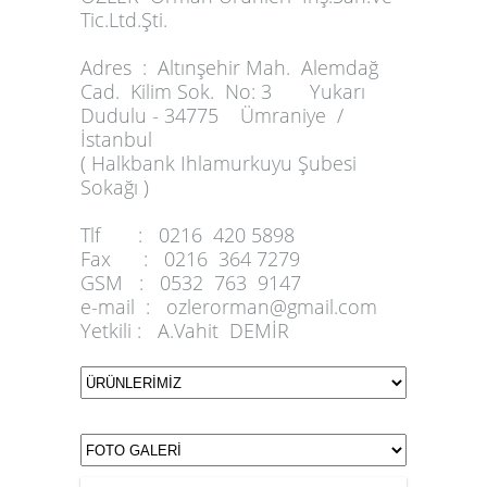
Tic.Ltd.Şti.
Adres :
Altınşehir Mah. Alemdağ
Cad. Kilim Sok. No: 3 Yukarı
Dudulu - 34775 Ümraniye /
İstanbul
( Halkbank Ihlamurkuyu Şubesi
Sokağı )
Tlf :
0216 420 5898
Fax :
0216 364 7279
GSM :
0532 763 9147
e-mail :
ozlerorman@gmail.com
Yetkili :
A.Vahit DEMİR