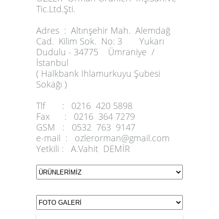
Tic.Ltd.Şti.
Adres :
Altınşehir Mah. Alemdağ
Cad. Kilim Sok. No: 3 Yukarı
Dudulu - 34775 Ümraniye /
İstanbul
( Halkbank Ihlamurkuyu Şubesi
Sokağı )
Tlf :
0216 420 5898
Fax :
0216 364 7279
GSM :
0532 763 9147
e-mail :
ozlerorman@gmail.com
Yetkili :
A.Vahit DEMİR