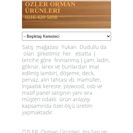
ÖZLER ORMAN
ÜRÜNLERİ
0216 420 5898
Satış mağazası Yukarı Dudullu da
olan şirketimiz her ebatta (
tercihe göre fırınlanmış ) çam, ladin,
göknar, larex ve bunlardan imal
edilmiş lambiri, döşeme, deck,
pervaz, alın tahtası vb. mamüller,
inşaatlık kereste, plywood, osb ve
masif panel satışının yanı sıra
müşteri odaklı ürün anlayışı
kapsamında özel ölçü üretim
yapmaktadır.
ÖZLER
Orman Ürünleri İnş.San.Ve