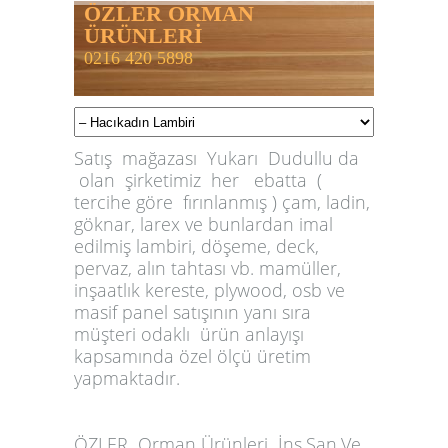
ÖZLER ORMAN
ÜRÜNLERİ
0216 420 5898
Satış mağazası Yukarı Dudullu da
olan şirketimiz her ebatta (
tercihe göre fırınlanmış ) çam, ladin,
göknar, larex ve bunlardan imal
edilmiş lambiri, döşeme, deck,
pervaz, alın tahtası vb. mamüller,
inşaatlık kereste, plywood, osb ve
masif panel satışının yanı sıra
müşteri odaklı ürün anlayışı
kapsamında özel ölçü üretim
yapmaktadır.
ÖZLER
Orman Ürünleri İnş.San.Ve