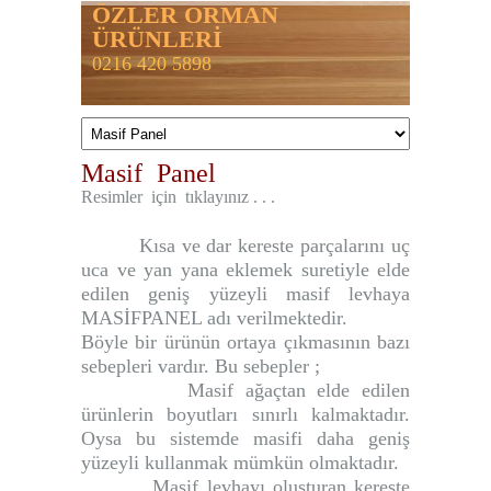
ÖZLER ORMAN
ÜRÜNLERİ
0216 420 5898
Masif Panel
Resimler için tıklayınız . . .
Kısa ve dar kereste parçalarını uç
uca ve yan yana eklemek suretiyle elde
edilen geniş yüzeyli masif levhaya
MASİFPANEL adı verilmektedir.
Böyle bir ürünün ortaya çıkmasının bazı
sebepleri vardır. Bu sebepler ;
Masif ağaçtan elde edilen
ürünlerin boyutları sınırlı kalmaktadır.
Oysa bu sistemde masifi daha geniş
yüzeyli kullanmak mümkün olmaktadır.
Masif levhayı oluşturan kereste