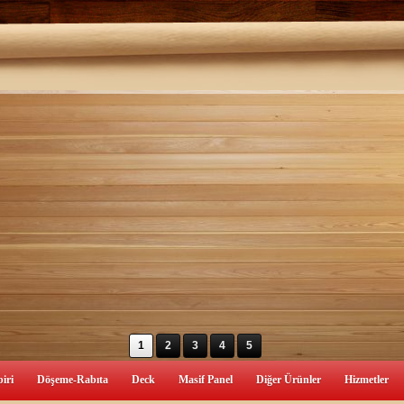
1
2
3
4
5
iri
Döşeme-Rabıta
Deck
Masif Panel
Diğer Ürünler
Hizmetler