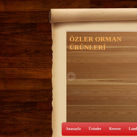
ÖZLER ORMAN
ÜRÜNLERİ
0216 420 5898
Anasayfa
Ürünler
Kereste
Lamb