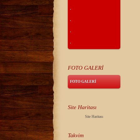
.
.
.
.
FOTO GALERİ
FOTO GALERİ
Site Haritası
Site Haritası
Takvim