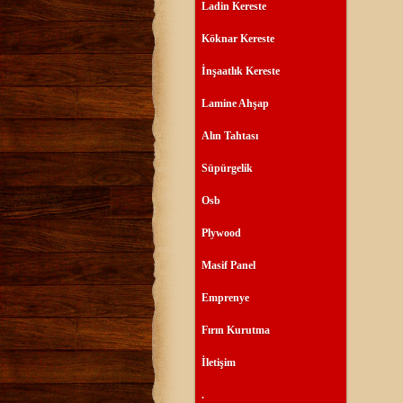
Ladin Kereste
Köknar Kereste
İnşaatlık Kereste
Lamine Ahşap
Alın Tahtası
Süpürgelik
Osb
Plywood
Masif Panel
Emprenye
Fırın Kurutma
İletişim
.