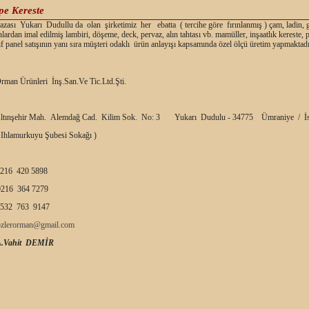
epe Kereste
ası Yukarı Dudullu da olan şirketimiz her ebatta ( tercihe göre fırınlanmış ) çam, ladin, 
nlardan imal edilmiş lambiri, döşeme, deck, pervaz, alın tahtası vb. mamüller, inşaatlık kereste,
f panel satışının yanı sıra müşteri odaklı ürün anlayışı kapsamında özel ölçü üretim yapmaktadı
rman Ürünleri İnş.San.Ve Tic.Ltd.Şti.
ltınşehir Mah. Alemdağ Cad. Kilim Sok. No: 3 Yukarı Dudulu - 34775 Ümraniye / İs
 Ihlamurkuyu Şubesi Sokağı )
216 420 5898
216 364 7279
532 763 9147
ozlerorman@gmail.com
A.Vahit DEMİR