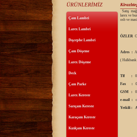
ÜRÜNLERİMİZ
Kirazlıt
Satış mağaz
larex ve bu
Çam Lambri
osb ve masi
Larex Lambri
ÖZLER
O
Dışcephe Lambri
Çam Döşeme
Adres :
A
( Halkbank
Larex Döşeme
Deck
Tlf :
0
Fax :
0
Çam Parke
GSM :
0
Larex Kereste
e-mail :
Sarıçam Kereste
Yetkili :
Karaçam Kereste
Kızılçam Kereste