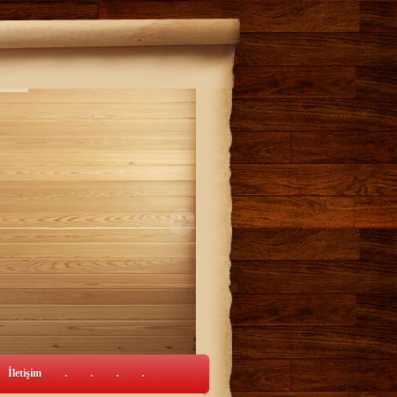
İletişim
.
.
.
.