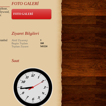
FOTO GALERİ
göknar,
 plywood,
FOTO GALERİ
r.
Ziyaret Bilgileri
tanbul
Aktif Ziyaretçi
1
Bugün Toplam
160
Toplam Ziyaret
541224
Saat