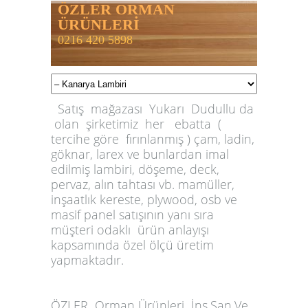
ÖZLER ORMAN
ÜRÜNLERİ
0216 420 5898
Satış mağazası Yukarı Dudullu da
olan şirketimiz her ebatta (
tercihe göre fırınlanmış ) çam, ladin,
göknar, larex ve bunlardan imal
edilmiş lambiri, döşeme, deck,
pervaz, alın tahtası vb. mamüller,
inşaatlık kereste, plywood, osb ve
masif panel satışının yanı sıra
müşteri odaklı ürün anlayışı
kapsamında özel ölçü üretim
yapmaktadır.
ÖZLER
Orman Ürünleri İnş.San.Ve