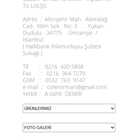
Tic.Ltd.Şti.
Adres :
Altınşehir Mah. Alemdağ
Cad. Kilim Sok. No: 3 Yukarı
Dudulu - 34775 Ümraniye /
İstanbul
( Halkbank Ihlamurkuyu Şubesi
Sokağı )
Tlf :
0216 420 5898
Fax :
0216 364 7279
GSM :
0532 763 9147
e-mail :
ozlerorman@gmail.com
Yetkili :
A.Vahit DEMİR