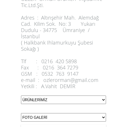
Tic.Ltd.Şti.
Adres :
Altınşehir Mah. Alemdağ
Cad. Kilim Sok. No: 3 Yukarı
Dudulu - 34775 Ümraniye /
İstanbul
( Halkbank Ihlamurkuyu Şubesi
Sokağı )
Tlf :
0216 420 5898
Fax :
0216 364 7279
GSM :
0532 763 9147
e-mail :
ozlerorman@gmail.com
Yetkili :
A.Vahit DEMİR