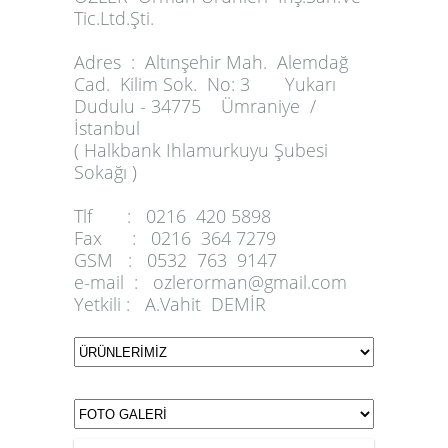
Tic.Ltd.Şti.
Adres :
Altınşehir Mah. Alemdağ
Cad. Kilim Sok. No: 3 Yukarı
Dudulu - 34775 Ümraniye /
İstanbul
( Halkbank Ihlamurkuyu Şubesi
Sokağı )
Tlf :
0216 420 5898
Fax :
0216 364 7279
GSM :
0532 763 9147
e-mail :
ozlerorman@gmail.com
Yetkili :
A.Vahit DEMİR