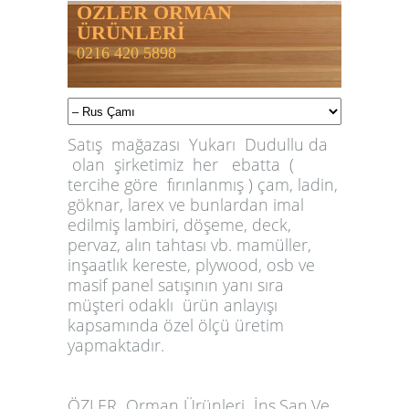
ÖZLER ORMAN
ÜRÜNLERİ
0216 420 5898
Satış mağazası Yukarı Dudullu da
olan şirketimiz her ebatta (
tercihe göre fırınlanmış ) çam, ladin,
göknar, larex ve bunlardan imal
edilmiş lambiri, döşeme, deck,
pervaz, alın tahtası vb. mamüller,
inşaatlık kereste, plywood, osb ve
masif panel satışının yanı sıra
müşteri odaklı ürün anlayışı
kapsamında özel ölçü üretim
yapmaktadır.
ÖZLER
Orman Ürünleri İnş.San.Ve