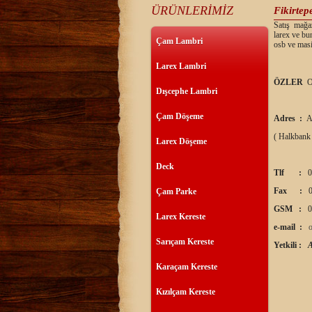
ÜRÜNLERİMİZ
Fikirtep
Satış mağaz
larex ve bu
Çam Lambri
osb ve masi
Larex Lambri
ÖZLER
O
Dışcephe Lambri
Çam Döşeme
Adres :
A
( Halkbank
Larex Döşeme
Deck
Tlf :
0
Fax :
0
Çam Parke
GSM :
0
Larex Kereste
e-mail :
Sarıçam Kereste
Yetkili :
Karaçam Kereste
Kızılçam Kereste