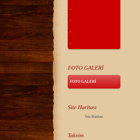
.
.
.
.
FOTO GALERİ
FOTO GALERİ
Site Haritası
Site Haritası
Takvim