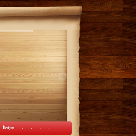
İletişim
.
.
.
.