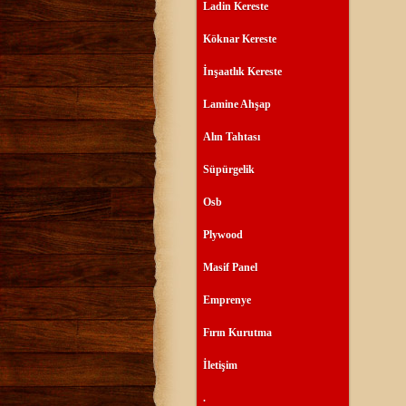
Ladin Kereste
Köknar Kereste
İnşaatlık Kereste
Lamine Ahşap
Alın Tahtası
Süpürgelik
Osb
Plywood
Masif Panel
Emprenye
Fırın Kurutma
İletişim
.