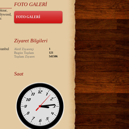
FOTO GALERİ
öknar,
 plywood,
FOTO GALERİ
r.
Ziyaret Bilgileri
tanbul
Aktif Ziyaretçi
1
Bugün Toplam
121
Toplam Ziyaret
541506
Saat