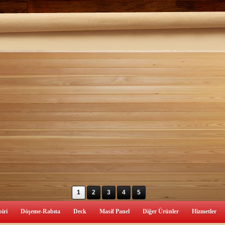
1
2
3
4
5
iri
Döşeme-Rabıta
Deck
Masif Panel
Diğer Ürünler
Hizmetler