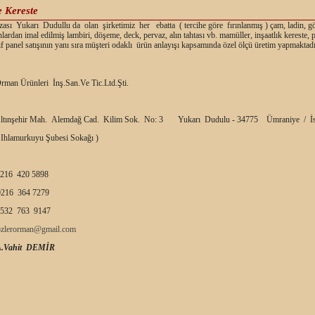
e Kereste
ası Yukarı Dudullu da olan şirketimiz her ebatta ( tercihe göre fırınlanmış ) çam, ladin, g
nlardan imal edilmiş lambiri, döşeme, deck, pervaz, alın tahtası vb. mamüller, inşaatlık kereste,
f panel satışının yanı sıra müşteri odaklı ürün anlayışı kapsamında özel ölçü üretim yapmaktadı
rman Ürünleri İnş.San.Ve Tic.Ltd.Şti.
ltınşehir Mah. Alemdağ Cad. Kilim Sok. No: 3 Yukarı Dudulu - 34775 Ümraniye / İs
 Ihlamurkuyu Şubesi Sokağı )
216 420 5898
216 364 7279
532 763 9147
ozlerorman@gmail.com
A.Vahit DEMİR