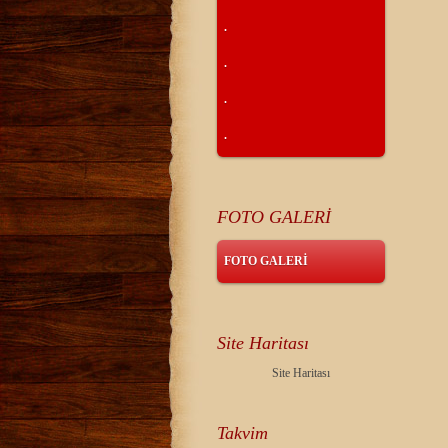
.
.
.
.
FOTO GALERİ
FOTO GALERİ
Site Haritası
Site Haritası
Takvim