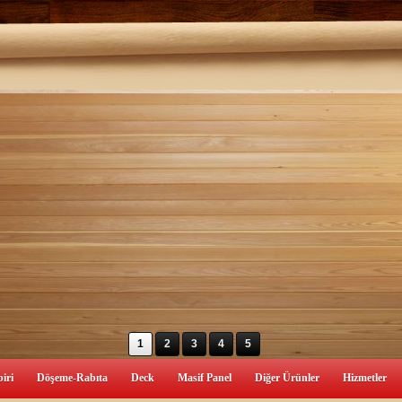
1
2
3
4
5
iri
Döşeme-Rabıta
Deck
Masif Panel
Diğer Ürünler
Hizmetler