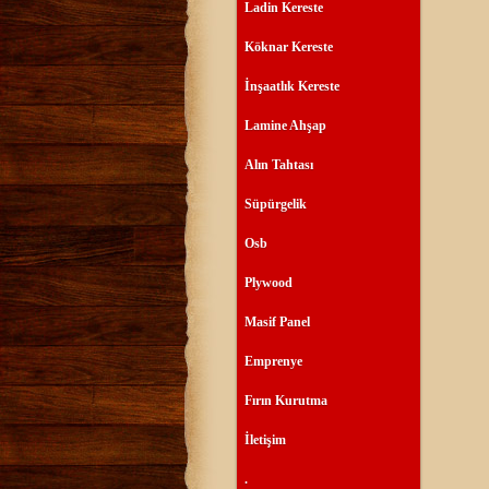
Ladin Kereste
Köknar Kereste
İnşaatlık Kereste
Lamine Ahşap
Alın Tahtası
Süpürgelik
Osb
Plywood
Masif Panel
Emprenye
Fırın Kurutma
İletişim
.