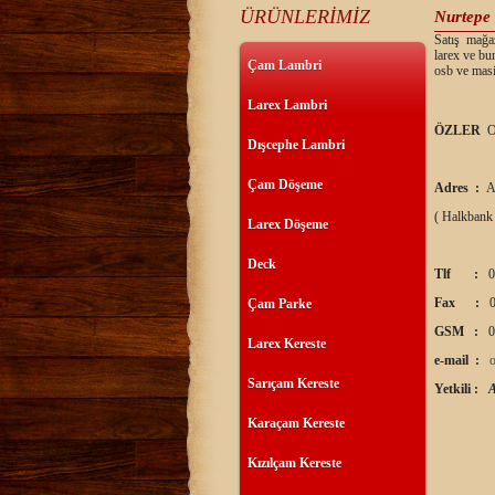
ÜRÜNLERİMİZ
Nurtepe
Satış mağaz
larex ve bu
Çam Lambri
osb ve masi
Larex Lambri
ÖZLER
O
Dışcephe Lambri
Çam Döşeme
Adres :
A
( Halkbank
Larex Döşeme
Deck
Tlf :
0
Fax :
0
Çam Parke
GSM :
0
Larex Kereste
e-mail :
Sarıçam Kereste
Yetkili :
Karaçam Kereste
Kızılçam Kereste