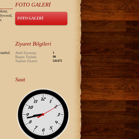
FOTO GALERİ
öknar,
 plywood,
FOTO GALERİ
r.
Ziyaret Bilgileri
tanbul
Aktif Ziyaretçi
1
Bugün Toplam
90
Toplam Ziyaret
541475
Saat