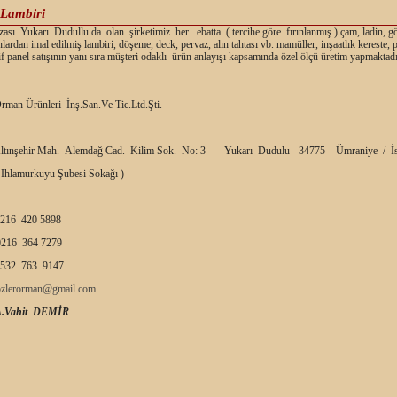
 Lambiri
ası Yukarı Dudullu da olan şirketimiz her ebatta ( tercihe göre fırınlanmış ) çam, ladin, g
nlardan imal edilmiş lambiri, döşeme, deck, pervaz, alın tahtası vb. mamüller, inşaatlık kereste,
f panel satışının yanı sıra müşteri odaklı ürün anlayışı kapsamında özel ölçü üretim yapmaktadı
rman Ürünleri İnş.San.Ve Tic.Ltd.Şti.
ltınşehir Mah. Alemdağ Cad. Kilim Sok. No: 3 Yukarı Dudulu - 34775 Ümraniye / İs
 Ihlamurkuyu Şubesi Sokağı )
216 420 5898
216 364 7279
532 763 9147
ozlerorman@gmail.com
A.Vahit DEMİR