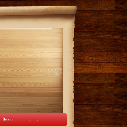
İletişim
.
.
.
.