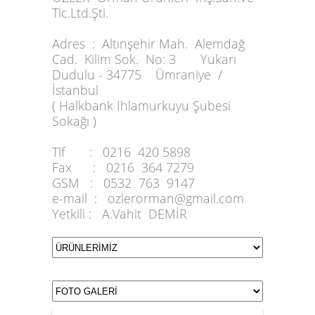
Tic.Ltd.Şti.
Adres :
Altınşehir Mah. Alemdağ
Cad. Kilim Sok. No: 3 Yukarı
Dudulu - 34775 Ümraniye /
İstanbul
( Halkbank Ihlamurkuyu Şubesi
Sokağı )
Tlf :
0216 420 5898
Fax :
0216 364 7279
GSM :
0532 763 9147
e-mail :
ozlerorman@gmail.com
Yetkili :
A.Vahit DEMİR