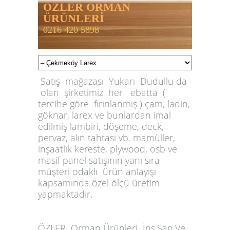
ÖZLER ORMAN
ÜRÜNLERİ
0216 420 5898
Satış mağazası Yukarı Dudullu da
olan şirketimiz her ebatta (
tercihe göre fırınlanmış ) çam, ladin,
göknar, larex ve bunlardan imal
edilmiş lambiri, döşeme, deck,
pervaz, alın tahtası vb. mamüller,
inşaatlık kereste, plywood, osb ve
masif panel satışının yanı sıra
müşteri odaklı ürün anlayışı
kapsamında özel ölçü üretim
yapmaktadır.
ÖZLER
Orman Ürünleri İnş.San.Ve