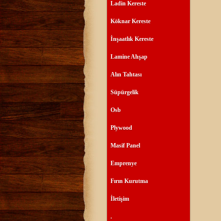
Ladin Kereste
Köknar Kereste
İnşaatlık Kereste
Lamine Ahşap
Alın Tahtası
Süpürgelik
Osb
Plywood
Masif Panel
Emprenye
Fırın Kurutma
İletişim
.