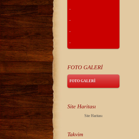
.
.
.
.
FOTO GALERİ
FOTO GALERİ
Site Haritası
Site Haritası
Takvim