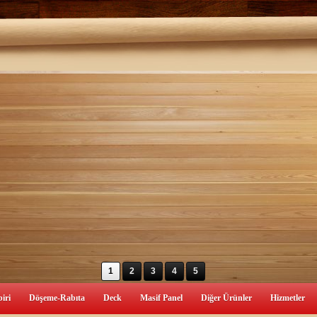
1
2
3
4
5
iri
Döşeme-Rabıta
Deck
Masif Panel
Diğer Ürünler
Hizmetler