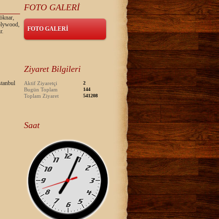
FOTO GALERİ
öknar,
 plywood,
FOTO GALERİ
r.
Ziyaret Bilgileri
tanbul
Aktif Ziyaretçi
2
Bugün Toplam
144
Toplam Ziyaret
541208
Saat