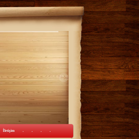
İletişim
.
.
.
.