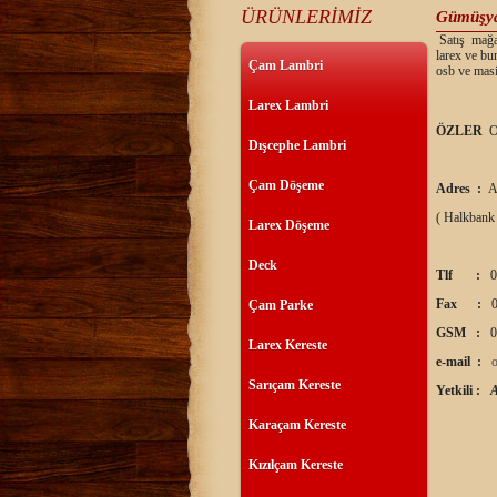
ÜRÜNLERİMİZ
Gümüşy
Satış mağaz
larex ve bu
Çam Lambri
osb ve masi
Larex Lambri
ÖZLER
O
Dışcephe Lambri
Çam Döşeme
Adres :
A
( Halkbank
Larex Döşeme
Deck
Tlf :
0
Fax :
0
Çam Parke
GSM :
0
Larex Kereste
e-mail :
Sarıçam Kereste
Yetkili :
Karaçam Kereste
Kızılçam Kereste