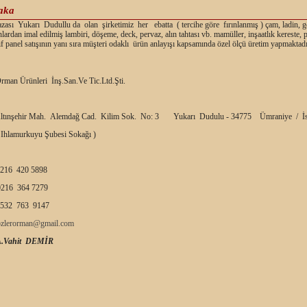
aka
ası Yukarı Dudullu da olan şirketimiz her ebatta ( tercihe göre fırınlanmış ) çam, ladin, g
nlardan imal edilmiş lambiri, döşeme, deck, pervaz, alın tahtası vb. mamüller, inşaatlık kereste,
f panel satışının yanı sıra müşteri odaklı ürün anlayışı kapsamında özel ölçü üretim yapmaktadı
rman Ürünleri İnş.San.Ve Tic.Ltd.Şti.
ltınşehir Mah. Alemdağ Cad. Kilim Sok. No: 3 Yukarı Dudulu - 34775 Ümraniye / İs
 Ihlamurkuyu Şubesi Sokağı )
216 420 5898
216 364 7279
532 763 9147
ozlerorman@gmail.com
A.Vahit DEMİR