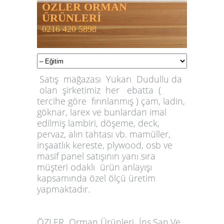
ÖZLER ORMAN
ÜRÜNLERİ
0216 420 5898
Satış mağazası Yukarı Dudullu da
olan şirketimiz her ebatta (
tercihe göre fırınlanmış ) çam, ladin,
göknar, larex ve bunlardan imal
edilmiş lambiri, döşeme, deck,
pervaz, alın tahtası vb. mamüller,
inşaatlık kereste, plywood, osb ve
masif panel satışının yanı sıra
müşteri odaklı ürün anlayışı
kapsamında özel ölçü üretim
yapmaktadır.
ÖZLER
Orman Ürünleri İnş.San.Ve