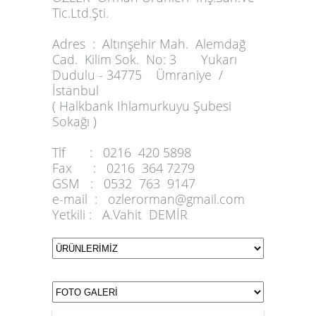
Tic.Ltd.Şti.
Adres :
Altınşehir Mah. Alemdağ
Cad. Kilim Sok. No: 3 Yukarı
Dudulu - 34775 Ümraniye /
İstanbul
( Halkbank Ihlamurkuyu Şubesi
Sokağı )
Tlf :
0216 420 5898
Fax :
0216 364 7279
GSM :
0532 763 9147
e-mail :
ozlerorman@gmail.com
Yetkili :
A.Vahit DEMİR