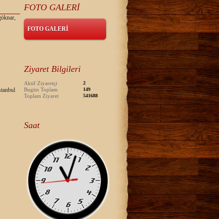
FOTO GALERİ
göknar,
FOTO GALERİ
Ziyaret Bilgileri
Aktif Ziyaretçi
2
tanbul
Bugün Toplam
149
Toplam Ziyaret
541688
Saat