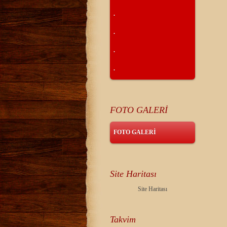
.
.
.
.
FOTO GALERİ
FOTO GALERİ
Site Haritası
Site Haritası
Takvim