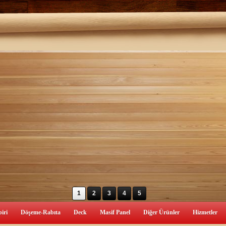
1
2
3
4
5
iri
Döşeme-Rabıta
Deck
Masif Panel
Diğer Ürünler
Hizmetler