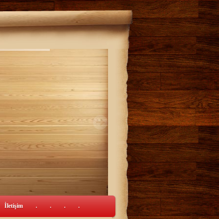
İletişim
.
.
.
.