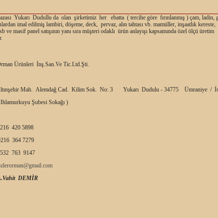
ası Yukarı Dudullu da olan şirketimiz her ebatta ( tercihe göre fırınlanmış ) çam, ladin, 
nlardan imal edilmiş lambiri, döşeme, deck, pervaz, alın tahtası vb. mamüller, inşaatlık kereste,
b ve masif panel satışının yanı sıra müşteri odaklı ürün anlayışı kapsamında özel ölçü üretim
.
rman Ürünleri İnş.San.Ve Tic.Ltd.Şti.
ltınşehir Mah. Alemdağ Cad. Kilim Sok. No: 3 Yukarı Dudulu - 34775 Ümraniye / İs
 Ihlamurkuyu Şubesi Sokağı )
216 420 5898
216 364 7279
532 763 9147
ozlerorman@gmail.com
A.Vahit DEMİR