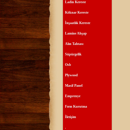
Ladin Kereste
Köknar Kereste
İnşaatlık Kereste
Lamine Ahşap
Alın Tahtası
Süpürgelik
Osb
Plywood
Masif Panel
Emprenye
Fırın Kurutma
İletişim
.