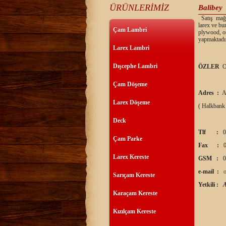
ÜRÜNLERİMİZ
Balibey
Satış mağaz
larex ve bu
Çam Lambri
plywood, os
yapmaktadır
Larex Lambri
Dışcephe Lambri
ÖZLER
O
Çam Döşeme
Adres :
A
Larex Döşeme
( Halkbank
Deck
Tlf :
0
Çam Parke
Fax :
0
Larex Kereste
GSM :
0
e-mail :
Sarıçam Kereste
Yetkili :
Karaçam Kereste
Kızılçam Kereste