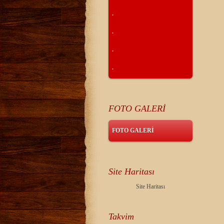
.
.
.
.
FOTO GALERİ
FOTO GALERİ
Site Haritası
Site Haritası
Takvim