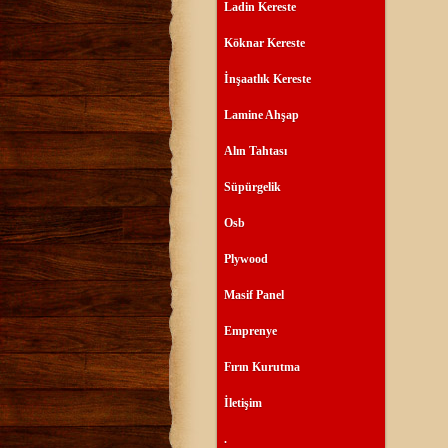
Ladin Kereste
Köknar Kereste
İnşaatlık Kereste
Lamine Ahşap
Alın Tahtası
Süpürgelik
Osb
Plywood
Masif Panel
Emprenye
Fırın Kurutma
İletişim
.