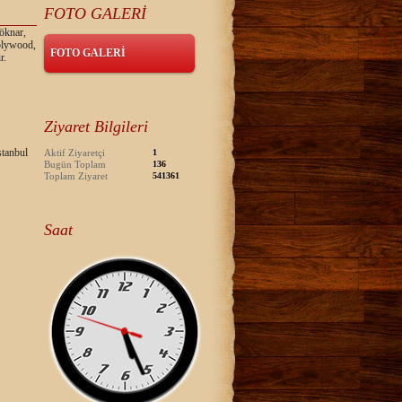
FOTO GALERİ
öknar,
 plywood,
FOTO GALERİ
r.
Ziyaret Bilgileri
tanbul
Aktif Ziyaretçi
1
Bugün Toplam
136
Toplam Ziyaret
541361
Saat