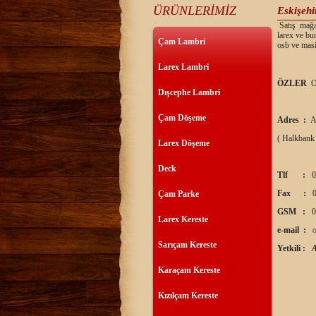
ÜRÜNLERİMİZ
Eskişehi
Satış mağaz
larex ve bu
Çam Lambri
osb ve masi
Larex Lambri
ÖZLER
O
Dışcephe Lambri
Çam Döşeme
Adres :
A
( Halkbank
Larex Döşeme
Deck
Tlf :
0
Fax :
0
Çam Parke
GSM :
0
Larex Kereste
e-mail :
Sarıçam Kereste
Yetkili :
Karaçam Kereste
Kızılçam Kereste