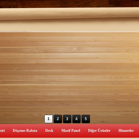
1
2
3
4
5
iri
Döşeme-Rabıta
Deck
Masif Panel
Diğer Ürünler
Hizmetler