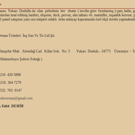
r
ası Yukarı Dudullu da olan şirketimiz her ebatta ( tercihe göre fırınlanmış ) çam, ladin, g
nlardan imal edilmiş lambiri, döşeme, deck, pervaz, alın tahtası vb. mamüller, inşaatlık kereste,
f panel satışının yanı sıra müşteri odaklı ürün anlayışı kapsamında özel ölçü üretim yapmaktadı
rman Ürünleri İnş.San.Ve Tic.Ltd.Şti.
ltınşehir Mah. Alemdağ Cad. Kilim Sok. No: 3 Yukarı Dudulu - 34775 Ümraniye / İs
 Ihlamurkuyu Şubesi Sokağı )
216 420 5898
216 364 7279
532 763 9147
ozlerorman@gmail.com
A.Vahit DEMİR