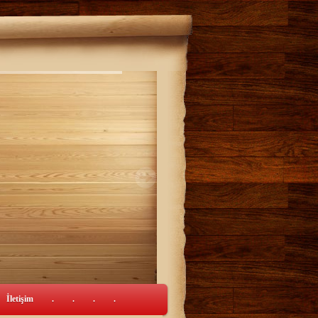
İletişim
.
.
.
.