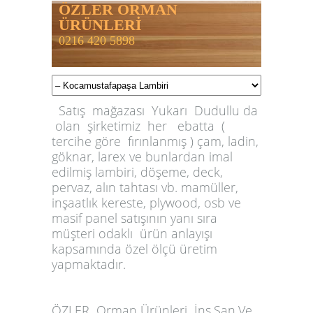
ÖZLER ORMAN
ÜRÜNLERİ
0216 420 5898
Satış mağazası Yukarı Dudullu da
olan şirketimiz her ebatta (
tercihe göre fırınlanmış ) çam, ladin,
göknar, larex ve bunlardan imal
edilmiş lambiri, döşeme, deck,
pervaz, alın tahtası vb. mamüller,
inşaatlık kereste, plywood, osb ve
masif panel satışının yanı sıra
müşteri odaklı ürün anlayışı
kapsamında özel ölçü üretim
yapmaktadır.
ÖZLER
Orman Ürünleri İnş.San.Ve