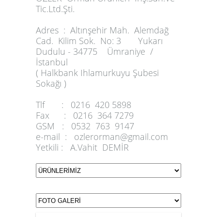
Tic.Ltd.Şti.
Adres :
Altınşehir Mah. Alemdağ
Cad. Kilim Sok. No: 3 Yukarı
Dudulu - 34775 Ümraniye /
İstanbul
( Halkbank Ihlamurkuyu Şubesi
Sokağı )
Tlf :
0216 420 5898
Fax :
0216 364 7279
GSM :
0532 763 9147
e-mail :
ozlerorman@gmail.com
Yetkili :
A.Vahit DEMİR