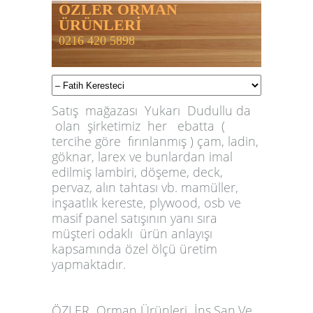
ÖZLER ORMAN
ÜRÜNLERİ
0216 420 5898
Satış mağazası Yukarı Dudullu da
olan şirketimiz her ebatta (
tercihe göre fırınlanmış ) çam, ladin,
göknar, larex ve bunlardan imal
edilmiş lambiri, döşeme, deck,
pervaz, alın tahtası vb. mamüller,
inşaatlık kereste, plywood, osb ve
masif panel satışının yanı sıra
müşteri odaklı ürün anlayışı
kapsamında özel ölçü üretim
yapmaktadır.
ÖZLER
Orman Ürünleri İnş.San.Ve