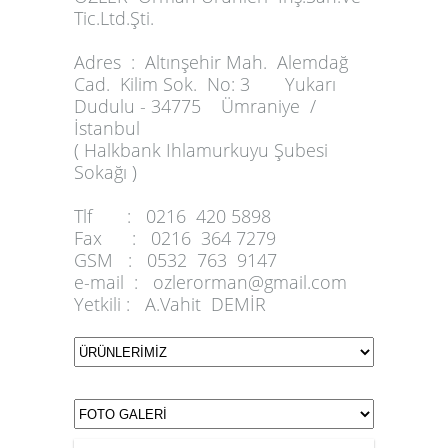
Tic.Ltd.Şti.
Adres :
Altınşehir Mah. Alemdağ
Cad. Kilim Sok. No: 3 Yukarı
Dudulu - 34775 Ümraniye /
İstanbul
( Halkbank Ihlamurkuyu Şubesi
Sokağı )
Tlf :
0216 420 5898
Fax :
0216 364 7279
GSM :
0532 763 9147
e-mail :
ozlerorman@gmail.com
Yetkili :
A.Vahit DEMİR