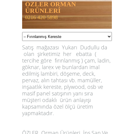
ÖZLER ORMAN
ÜRÜNLERİ
0216 420 5898
Satış mağazası Yukarı Dudullu da
olan şirketimiz her ebatta (
tercihe göre fırınlanmış ) çam, ladin,
göknar, larex ve bunlardan imal
edilmiş lambiri, döşeme, deck,
pervaz, alın tahtası vb. mamüller,
inşaatlık kereste, plywood, osb ve
masif panel satışının yanı sıra
müşteri odaklı ürün anlayışı
kapsamında özel ölçü üretim
yapmaktadır.
ÖZLER
Orman Ürünleri İnş.San.Ve