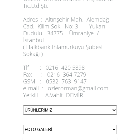
Tic.Ltd.Şti.
Adres :
Altınşehir Mah. Alemdağ
Cad. Kilim Sok. No: 3 Yukarı
Dudulu - 34775 Ümraniye /
İstanbul
( Halkbank Ihlamurkuyu Şubesi
Sokağı )
Tlf :
0216 420 5898
Fax :
0216 364 7279
GSM :
0532 763 9147
e-mail :
ozlerorman@gmail.com
Yetkili :
A.Vahit DEMİR