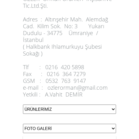
Tic.Ltd.Şti.
Adres :
Altınşehir Mah. Alemdağ
Cad. Kilim Sok. No: 3 Yukarı
Dudulu - 34775 Ümraniye /
İstanbul
( Halkbank Ihlamurkuyu Şubesi
Sokağı )
Tlf :
0216 420 5898
Fax :
0216 364 7279
GSM :
0532 763 9147
e-mail :
ozlerorman@gmail.com
Yetkili :
A.Vahit DEMİR