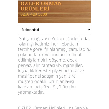
ÖZLER ORMAN
ÜRÜNLERİ
0216 420 5898
Satış mağazası Yukarı Dudullu da
olan şirketimiz her ebatta (
tercihe göre fırınlanmış ) çam, ladin,
göknar, larex ve bunlardan imal
edilmiş lambiri, döşeme, deck,
pervaz, alın tahtası vb. mamüller,
inşaatlık kereste, plywood, osb ve
masif panel satışının yanı sıra
müşteri odaklı ürün anlayışı
kapsamında özel ölçü üretim
yapmaktadır.
ÖZLER
Orman Ürünleri İnş.San.Ve