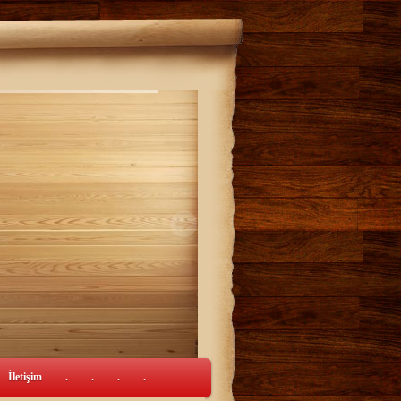
İletişim
.
.
.
.