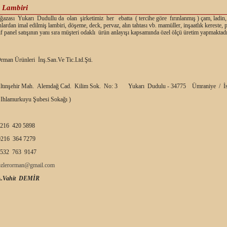
 Lambiri
zası Yukarı Dudullu da olan şirketimiz her ebatta ( tercihe göre fırınlanmış ) çam, ladin,
nlardan imal edilmiş lambiri, döşeme, deck, pervaz, alın tahtası vb. mamüller, inşaatlık kereste,
f panel satışının yanı sıra müşteri odaklı ürün anlayışı kapsamında özel ölçü üretim yapmaktadı
rman Ürünleri İnş.San.Ve Tic.Ltd.Şti.
ltınşehir Mah. Alemdağ Cad. Kilim Sok. No: 3 Yukarı Dudulu - 34775 Ümraniye / İs
 Ihlamurkuyu Şubesi Sokağı )
216 420 5898
216 364 7279
532 763 9147
ozlerorman@gmail.com
A.Vahit DEMİR