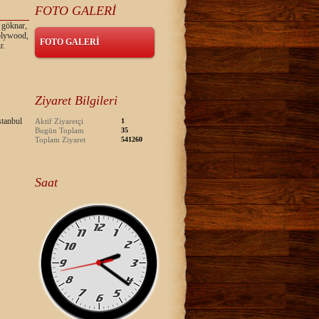
FOTO GALERİ
 göknar,
 plywood,
FOTO GALERİ
r.
Ziyaret Bilgileri
tanbul
Aktif Ziyaretçi
1
Bugün Toplam
35
Toplam Ziyaret
541260
Saat