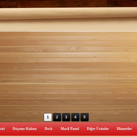
1
2
3
4
5
iri
Döşeme-Rabıta
Deck
Masif Panel
Diğer Ürünler
Hizmetler