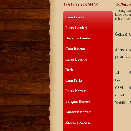
ÜRÜNLERİMİZ
Velibaba
Satış mağa
larex ve bu
Çam Lambri
osb ve masi
Larex Lambri
ÖZLER
O
Dışcephe Lambri
Çam Döşeme
Adres :
A
( Halkbank
Larex Döşeme
Deck
Tlf :
0
Fax :
0
Çam Parke
GSM :
0
Larex Kereste
e-mail :
Sarıçam Kereste
Yetkili :
Karaçam Kereste
Kızılçam Kereste