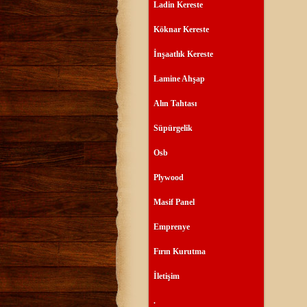
Ladin Kereste
Köknar Kereste
İnşaatlık Kereste
Lamine Ahşap
Alın Tahtası
Süpürgelik
Osb
Plywood
Masif Panel
Emprenye
Fırın Kurutma
İletişim
.