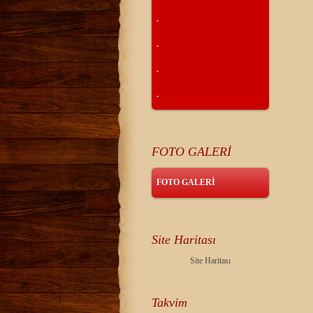
.
.
.
.
FOTO GALERİ
FOTO GALERİ
Site Haritası
Site Haritası
Takvim